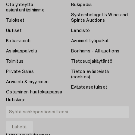
Ota yhteyttä
Bukipedia
asiantuntijoihimme
Systembolaget's Wine and
Tulokset
Spirits Auctions
Uutiset
Lehdistö
Kotiarviointi
Avoimet työpaikat
Asiakaspalvelu
Bonhams - All auctions
Toimitus
Tietosuojakäytäntö
Private Sales
Tietoa evästeistä
(cookies)
Arviointi & myyminen
Evästeasetukset
Ostaminen huutokaupassa
Uutiskirje