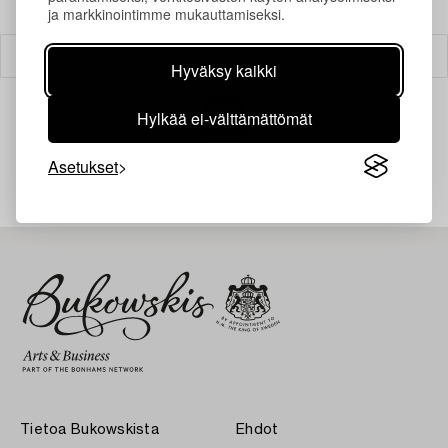
ja markkinointimme mukauttamiseksi.
Suodatin
Hyväksy kaikki
Hylkää ei-välttämättömät
Juuri nyt ei löytynyt hakuasi vastaavia kohteita.
Asetukset
Tietoa Bukowskista
Ehdot