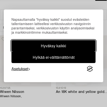
Suodatin
Napsauttamalla "hyväksy kaikki" suostut evästeiden
tallentamiseen laitteellesi verkkosivuston navigoinnin
parantamiseksi, verkkosivuston käytön analysoimiseksi
DESIGN
TYHJENNÄ KAIKKI
ja markkinointimme mukauttamiseksi.
Hyväksy kaikki
Hylkää ei-välttämättömät
Asetukset
1539758
1541019
Wiwen Nilsson
An 18K white and yellow gold "Stretch" necklace by Chimento Vicenza Italy.
Wiwen Nilsson,