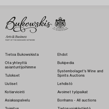
Tietoa Bukowskista
Ehdot
Ota yhteyttä
Bukipedia
asiantuntijoihimme
Systembolaget's Wine and
Tulokset
Spirits Auctions
Uutiset
Lehdistö
Kotiarviointi
Avoimet työpaikat
Asiakaspalvelu
Bonhams - All auctions
Toimitus
Tietosuojakäytäntö