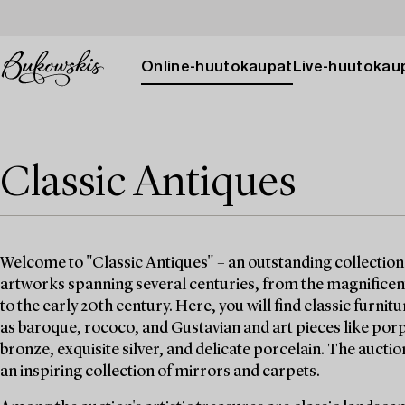
Online-huutokaupat
Live-huutokau
Classic Antiques
Welcome to "Classic Antiques" – an outstanding collection
artworks spanning several centuries, from the magnificen
to the early 20th century. Here, you will find classic furnitu
as baroque, rococo, and Gustavian and art pieces like porp
bronze, exquisite silver, and delicate porcelain. The auctio
an inspiring collection of mirrors and carpets.