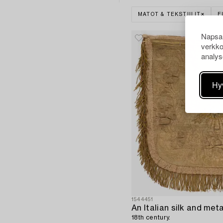
MATOT & TEKSTIILIT
E
Napsau
verkko
analys
Hy
1544451
An Italian silk and me
18th century.