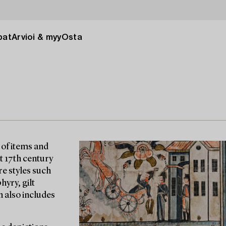
pat
Arvioi & myy
Osta
 of items and
t 17th century
re styles such
hyry, gilt
n also includes