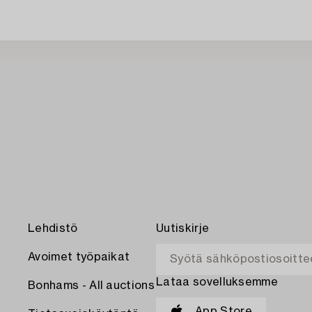
Lehdistö
Uutiskirje
Avoimet työpaikat
Lataa sovelluksemme
Bonhams - All auctions
App Store