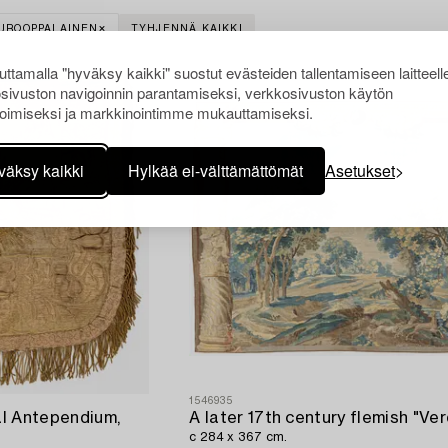
UROOPPALAINEN
TYHJENNÄ KAIKKI
ttamalla "hyväksy kaikki" suostut evästeiden tallentamiseen laitteell
sivuston navigoinnin parantamiseksi, verkkosivuston käytön
oimiseksi ja markkinointimme mukauttamiseksi.
väksy kaikki
Hylkää ei-välttämättömät
Asetukset
1546935
tal Antependium,
c 284 x 367 cm.