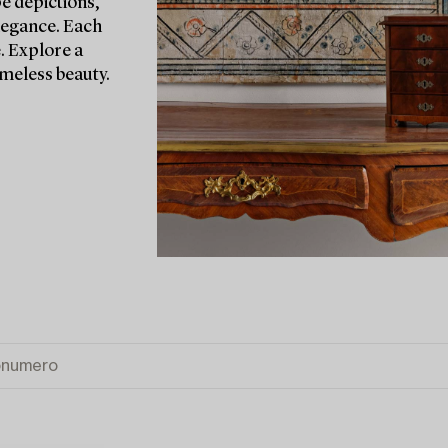
pe depictions,
 elegance. Each
e. Explore a
imeless beauty.