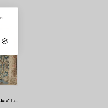
esi
A later 17th century flemish "Verdure" tapestry,