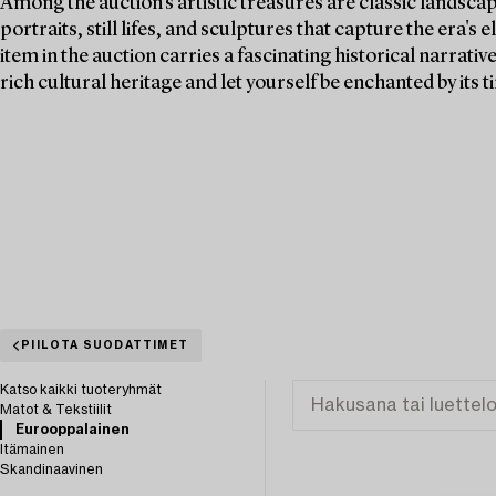
Among the auction's artistic treasures are classic landsca
portraits, still lifes, and sculptures that capture the era's
item in the auction carries a fascinating historical narrativ
rich cultural heritage and let yourself be enchanted by its t
PIILOTA SUODATTIMET
Katso kaikki tuoteryhmät
Matot & Tekstiilit
Eurooppalainen
Itämainen
Skandinaavinen