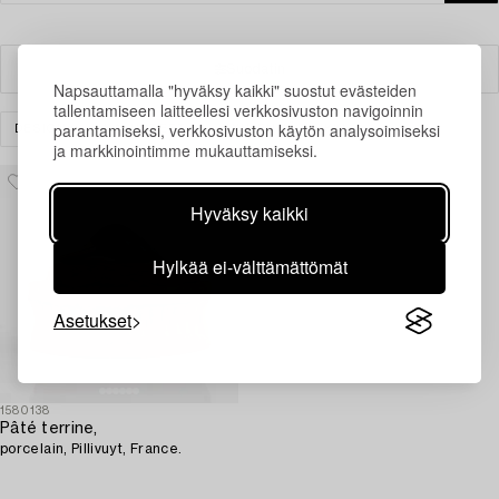
Suodatin
Napsauttamalla "hyväksy kaikki" suostut evästeiden
tallentamiseen laitteellesi verkkosivuston navigoinnin
parantamiseksi, verkkosivuston käytön analysoimiseksi
DESIGN
KALUSTEET
TYHJENNÄ KAIKKI
ja markkinointimme mukauttamiseksi.
Hyväksy kaikki
Hylkää ei-välttämättömät
Asetukset
1580138
Pâté terrine,
porcelain, Pillivuyt, France.