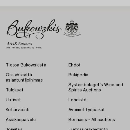
Tietoa Bukowskista
Ehdot
Ota yhteyttä
Bukipedia
asiantuntijoihimme
Systembolaget's Wine and
Tulokset
Spirits Auctions
Uutiset
Lehdistö
Kotiarviointi
Avoimet työpaikat
Asiakaspalvelu
Bonhams - All auctions
Toimitus
Tietosuojakäytäntö