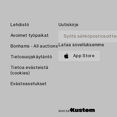
Lehdistö
Uutiskirje
Avoimet työpaikat
Lataa sovelluksemme
Bonhams - All auctions
App Store
Tietosuojakäytäntö
Tietoa evästeistä
(cookies)
Evästeasetukset
MAKSA