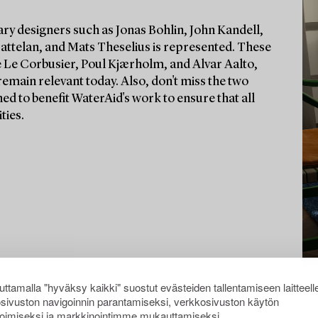
ry designers such as Jonas Bohlin, John Kandell,
Cattelan, and Mats Theselius is represented. These
 Le Corbusier, Poul Kjærholm, and Alvar Aalto,
remain relevant today. Also, don't miss the two
ed to benefit WaterAid's work to ensure that all
ties.
ttamalla "hyväksy kaikki" suostut evästeiden tallentamiseen laitteell
sivuston navigoinnin parantamiseksi, verkkosivuston käytön
oimiseksi ja markkinointimme mukauttamiseksi.