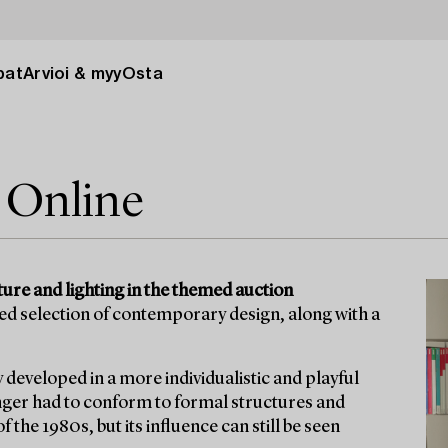
pat
Arvioi & myy
Osta
 Online
ture and lighting in the themed auction
ed selection of contemporary design, along with a
 developed in a more individualistic and playful
onger had to conform to formal structures and
he 1980s, but its influence can still be seen