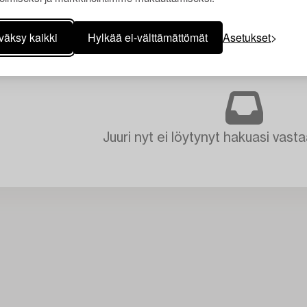
väksy kaikki
Hylkää ei-välttämättömät
Asetukset
Juuri nyt ei löytynyt hakuasi vasta