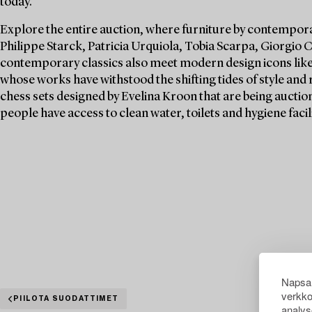
today.
Explore the entire auction, where furniture by contempora
Philippe Starck, Patricia Urquiola, Tobia Scarpa, Giorgio 
contemporary classics also meet modern design icons like
whose works have withstood the shifting tides of style and 
chess sets designed by Evelina Kroon that are being auction
people have access to clean water, toilets and hygiene facili
Napsau
verkko
PIILOTA SUODATTIMET
analys