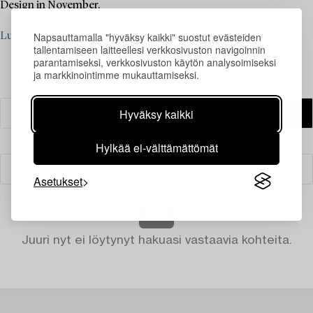
Design in November.
Napsauttamalla "hyväksy kaikki" suostut evästeiden
Lue lisää
tallentamiseen laitteellesi verkkosivuston navigoinnin
parantamiseksi, verkkosivuston käytön analysoimiseksi
ja markkinointimme mukauttamiseksi.
Hyväksy kaikki
Hylkää ei-välttämättömät
Suodatin
Asetukset
Juuri nyt ei löytynyt hakuasi vastaavia kohteita.