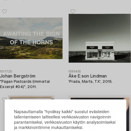
1511720
1599435
Johan Bergström
Åke E:son Lindman
"Pagan Postcards (Immortal
'Prada, Marfa, TX', 2015.
Excerpt #04)", 2011.
Napsauttamalla "hyväksy kaikki" suostut evästeiden
tallentamiseen laitteellesi verkkosivuston navigoinnin
parantamiseksi, verkkosivuston käytön analysoimiseksi
ja markkinointimme mukauttamiseksi.