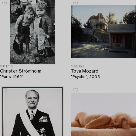
1581716
1558153
Christer Strömholm
Tova Mozard
"Paris, 1962".
"Psycho", 2003.