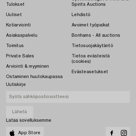
Tulokset
Spirits Auctions
Uutiset
Lehdistö
Kotiarviointi
Avoimet työpaikat
Asiakaspalvelu
Bonhams - All auctions
Toimitus
Tietosuojakäytäntö
Private Sales
Tietoa evästeistä
(cookies)
Arviointi & myyminen
Evästeasetukset
Ostaminen huutokaupassa
Uutiskirje
Lataa sovelluksemme
App Store