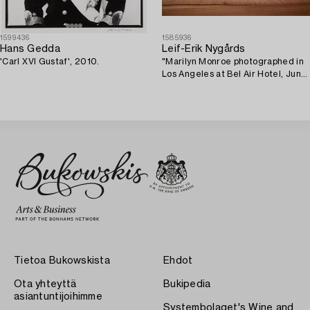
1599436
1585936
Hans Gedda
Leif-Erik Nygårds
'Carl XVI Gustaf', 2010.
"Marilyn Monroe photographed in
Los Angeles at Bel Air Hotel, June
27th 1962".
Tietoa Bukowskista
Ehdot
Ota yhteyttä
Bukipedia
asiantuntijoihimme
Systembolaget's Wine and