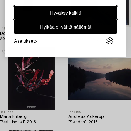
Hyväksy kaikki
Hylkää ei-välttämättömät
1465453
1588778
Double Elvis Edition Portfolio,
Maripol
2012.
”Madonna, Everybody, 1983”.
Asetukset
1540577
1589180
Maria Friberg
Andreas Ackerup
'Past Lines #1', 2018.
"Sweden", 2016.