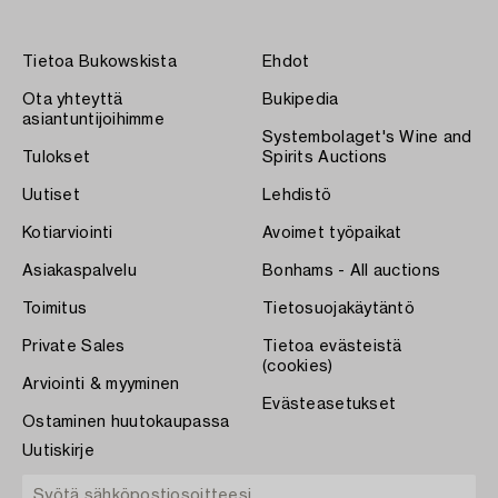
Tietoa Bukowskista
Ehdot
Ota yhteyttä
Bukipedia
asiantuntijoihimme
Systembolaget's Wine and
Tulokset
Spirits Auctions
Uutiset
Lehdistö
Kotiarviointi
Avoimet työpaikat
Asiakaspalvelu
Bonhams - All auctions
Toimitus
Tietosuojakäytäntö
Private Sales
Tietoa evästeistä
(cookies)
Arviointi & myyminen
Evästeasetukset
Ostaminen huutokaupassa
Uutiskirje