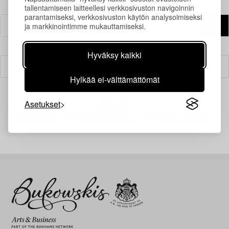
tallentamiseen laitteellesi verkkosivuston navigoinnin
parantamiseksi, verkkosivuston käytön analysoimiseksi
ja markkinointimme mukauttamiseksi.
Hyväksy kaikki
Suodatin
Hylkää ei-välttämättömät
Asetukset
Juuri nyt ei löytynyt hakuasi vastaavia kohteita.