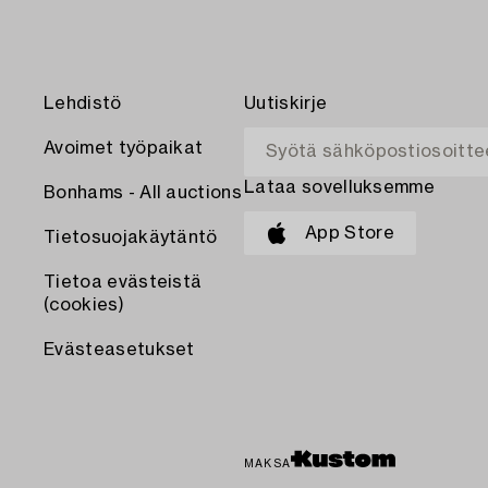
Lehdistö
Uutiskirje
Avoimet työpaikat
Lataa sovelluksemme
Bonhams - All auctions
App Store
Tietosuojakäytäntö
Tietoa evästeistä
(cookies)
Evästeasetukset
MAKSA