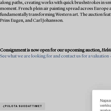
along paths, creating works with quick brushstrokes in sm
moment. French plein air painting spread across Europe an
fundamentally transforming Western art. The auction fe
Prins Eugen, and Carl Johansson.
Consignment is now open for our upcoming auction,
Helsi
See what we are looking for and contact us for a valuation ›
Napsau
verkko
PIILOTA SUODATTIMET
analys