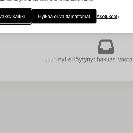
väksy kaikki
Hylkää ei-välttämättömät
Asetukset
Juuri nyt ei löytynyt hakuasi vasta