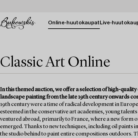
Online-huutokaupat
Live-huutokau
Classic Art Online
In this themed auction, we offer a selection of high-quali
landscape painting from the late 19th century onwards con
19th century were a time of radical development in Europe
esteemed in the conservative art academies, young talents
ventured abroad, primarily to France, where a new form of
emerged. Thanks to new techniques, including oil paints in
the studio behind to paint entire compositions outdoors. Th