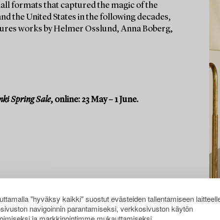
all formats that captured the magic of the
d the United States in the following decades,
atures works by Helmer Osslund, Anna Boberg,
nki Spring Sale
, online: 23 May – 1 June.
ttamalla "hyväksy kaikki" suostut evästeiden tallentamiseen laitteell
sivuston navigoinnin parantamiseksi, verkkosivuston käytön
oimiseksi ja markkinointimme mukauttamiseksi.