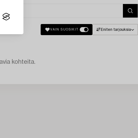
Eniten tarjouksia
VAIN SUOSIKIT
avia kohteita.