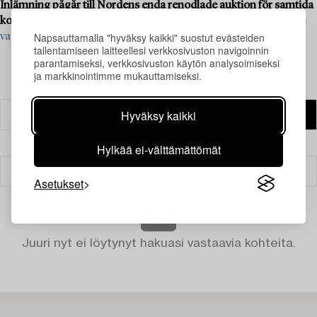
Inlämning pågår till Nordens enda renodlade auktion för samtida
konst och design -
Contemporary Art & Design
, den 15–16 april.
Se
Napsauttamalla "hyväksy kaikki" suostut evästeiden
vad vi söker och kontakta oss för värdering ›
tallentamiseen laitteellesi verkkosivuston navigoinnin
parantamiseksi, verkkosivuston käytön analysoimiseksi
ja markkinointimme mukauttamiseksi.
Hyväksy kaikki
Hylkää ei-välttämättömät
Suodatin
Asetukset
Juuri nyt ei löytynyt hakuasi vastaavia kohteita.