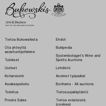
Tietoa Bukowskista
Ehdot
Ota yhteyttä
Bukipedia
asiantuntijoihimme
Systembolaget's Wine and
Tulokset
Spirits Auctions
Uutiset
Lehdistö
Kotiarviointi
Avoimet työpaikat
Asiakaspalvelu
Bonhams - All auctions
Toimitus
Tietosuojakäytäntö
Private Sales
Tietoa evästeistä
(cookies)