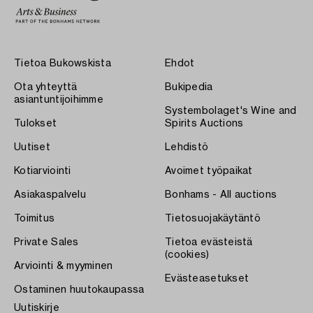
Tietoa Bukowskista
Ehdot
Ota yhteyttä
Bukipedia
asiantuntijoihimme
Systembolaget's Wine and
Tulokset
Spirits Auctions
Uutiset
Lehdistö
Kotiarviointi
Avoimet työpaikat
Asiakaspalvelu
Bonhams - All auctions
Toimitus
Tietosuojakäytäntö
Private Sales
Tietoa evästeistä
(cookies)
Arviointi & myyminen
Evästeasetukset
Ostaminen huutokaupassa
Uutiskirje