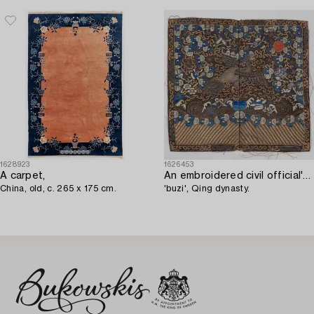
1628923
1626453
A carpet,
An embroidered civil official's rank badge with a bird,
China, old, c. 265 x 175 cm.
'buzi', Qing dynasty.