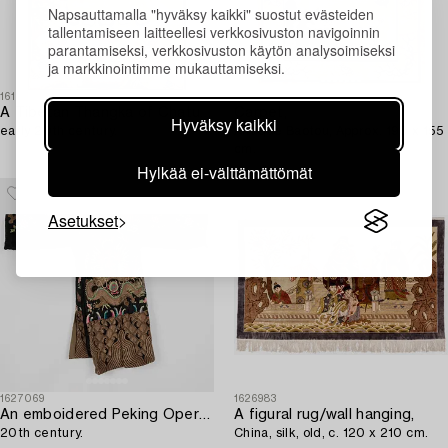
Napsauttamalla "hyväksy kaikki" suostut evästeiden
tallentamiseen laitteellesi verkkosivuston navigoinnin
parantamiseksi, verkkosivuston käytön analysoimiseksi
ja markkinointimme mukauttamiseksi.
1615422
1620092
A Tibetan Thangka of Chaturbhuja Mahakala,
Carpet,
Hyväksy kaikki
early 20th century.
Antique Baotou, Approx. 190 x 155
cm.
Hylkää ei-välttämättömät
Asetukset
1627069
1626983
An emboidered Peking Opera (jingju 京剧) silk costume from the Republic period,
A figural rug/wall hanging,
20th century.
China, silk, old, c. 120 x 210 cm.