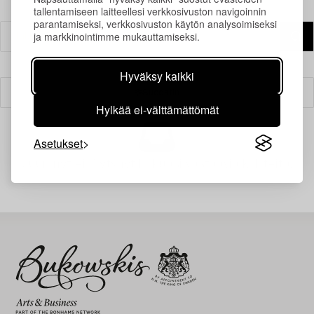
tallentamiseen laitteellesi verkkosivuston navigoinnin
parantamiseksi, verkkosivuston käytön analysoimiseksi
ja markkinointimme mukauttamiseksi.
Hyväksy kaikki
Suodatin
Hylkää ei-välttämättömät
Asetukset
Juuri nyt ei löytynyt hakuasi vastaavia kohteita.