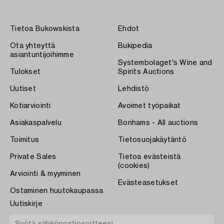
Tietoa Bukowskista
Ehdot
Ota yhteyttä
Bukipedia
asiantuntijoihimme
Systembolaget's Wine and
Tulokset
Spirits Auctions
Uutiset
Lehdistö
Kotiarviointi
Avoimet työpaikat
Asiakaspalvelu
Bonhams - All auctions
Toimitus
Tietosuojakäytäntö
Private Sales
Tietoa evästeistä
(cookies)
Arviointi & myyminen
Evästeasetukset
Ostaminen huutokaupassa
Uutiskirje