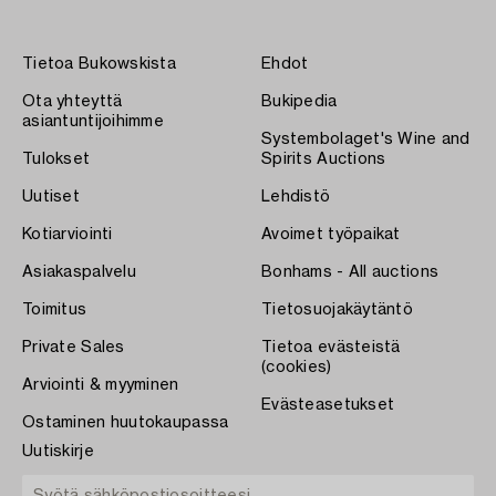
Tietoa Bukowskista
Ehdot
Ota yhteyttä
Bukipedia
asiantuntijoihimme
Systembolaget's Wine and
Tulokset
Spirits Auctions
Uutiset
Lehdistö
Kotiarviointi
Avoimet työpaikat
Asiakaspalvelu
Bonhams - All auctions
Toimitus
Tietosuojakäytäntö
Private Sales
Tietoa evästeistä
(cookies)
Arviointi & myyminen
Evästeasetukset
Ostaminen huutokaupassa
Uutiskirje