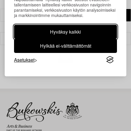
tallentamiseen laitteellesi verkkosivuston navigoinnin
parantamiseksi, verkkosivuston käytön analysoimiseksi
ja markkinointimme mukauttamiseksi.
Hyväksy kaikki
Suodatin
Hylkää ei-välttämättömät
Asetukset
Juuri nyt ei löytynyt hakuasi vastaavia kohteita.