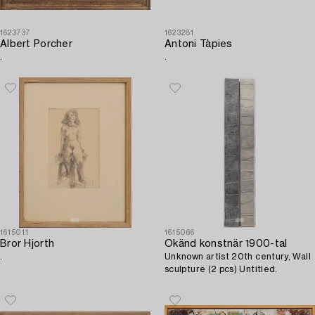
1623737
1623281
Albert Porcher
Antoni Tàpies
.
.
1615011
1615066
Bror Hjorth
Okänd konstnär 1900-tal
.
Unknown artist 20th century, Wall
sculpture (2 pcs) Untitled.