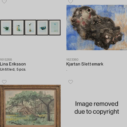
1615288
1623360
Lina Eriksson
Kjartan Slettemark
Untitled, 5 pcs.
.