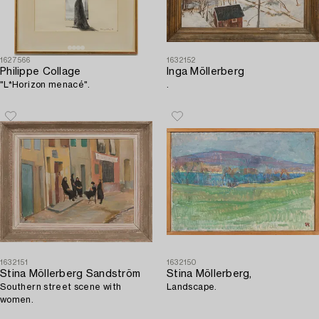
1627566
1632152
Philippe Collage
Inga Möllerberg
"L*Horizon menacé".
.
1632151
1632150
Stina Möllerberg Sandström
Stina Möllerberg,
Southern street scene with
Landscape.
women.