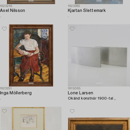
1623245
1623365
Axel Nilsson
Kjartan Slettemark
.
.
1623251
1615085
Inga Möllerberg
Lone Larsen
.
Okänd konstnär 1900-tal ,.