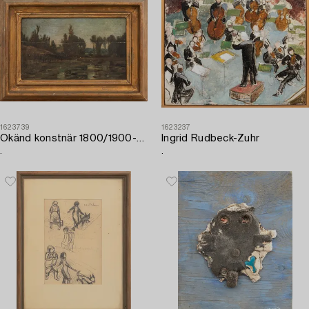
1623739
1623237
Okänd konstnär 1800/1900-tal
Ingrid Rudbeck-Zuhr
.
.