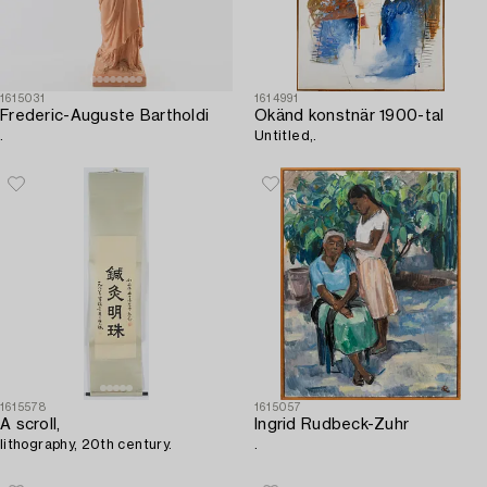
1615031
1614991
Frederic-Auguste Bartholdi
Okänd konstnär 1900-tal
.
Untitled,.
1615578
1615057
A scroll,
Ingrid Rudbeck-Zuhr
lithography, 20th century.
.