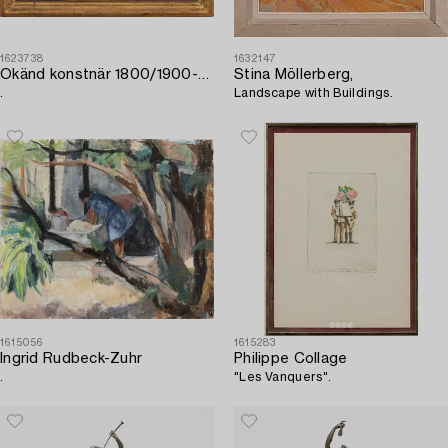
1623738
1632147
Okänd konstnär 1800/1900-tal
Stina Möllerberg,
.
Landscape with Buildings.
1615056
1615283
Ingrid Rudbeck-Zuhr
Philippe Collage
.
"Les Vanquers".