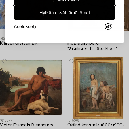
Hylkää ei-välttämättömät
Asetukset
1623362
1615272
Kjartan Slettemark
Inga Möllerberg
.
"Gryning, vinter, Stockholm".
1615044
1615065
Victor Francois Biennourry
Okänd konstnär 1800/1900-tal