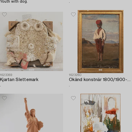
Youth with dog.
.
1623369
1623260
Kjartan Slettemark
Okänd konstnär 1800/1900-tal
.
.