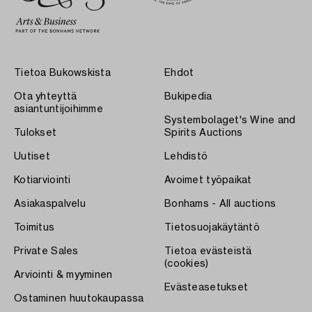
Tietoa Bukowskista
Ehdot
Ota yhteyttä
Bukipedia
asiantuntijoihimme
Systembolaget's Wine and
Tulokset
Spirits Auctions
Uutiset
Lehdistö
Kotiarviointi
Avoimet työpaikat
Asiakaspalvelu
Bonhams - All auctions
Toimitus
Tietosuojakäytäntö
Private Sales
Tietoa evästeistä
(cookies)
Arviointi & myyminen
Evästeasetukset
Ostaminen huutokaupassa