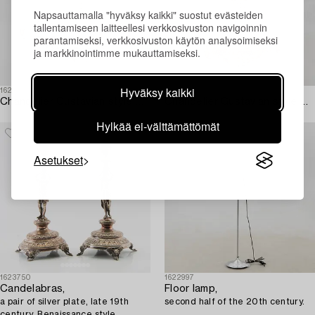
Napsauttamalla "hyväksy kaikki" suostut evästeiden
tallentamiseen laitteellesi verkkosivuston navigoinnin
parantamiseksi, verkkosivuston käytön analysoimiseksi
ja markkinointimme mukauttamiseksi.
Hyväksy kaikki
1622983
1622996
Chandelier Gustavian style mid/second half of the 20th century.
Chandelier Gustavian style mid/late 20th century.
Hylkää ei-välttämättömät
Asetukset
1623750
1622997
Candelabras,
Floor lamp,
a pair of silver plate, late 19th
second half of the 20th century.
century, Renaissance style.