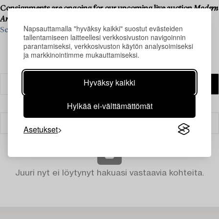
Consignments are ongoing for our upcoming live auction
Modern
Art & Design
, 20–21 May.
Napsauttamalla "hyväksy kaikki" suostut evästeiden
See what we are looking for and contact us for a valuation ›
tallentamiseen laitteellesi verkkosivuston navigoinnin
parantamiseksi, verkkosivuston käytön analysoimiseksi
ja markkinointimme mukauttamiseksi.
Hyväksy kaikki
Hylkää ei-välttämättömät
Suodatin
Asetukset
Juuri nyt ei löytynyt hakuasi vastaavia kohteita.