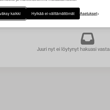
väksy kaikki
Hylkää ei-välttämättömät
Asetukset
Juuri nyt ei löytynyt hakuasi vasta