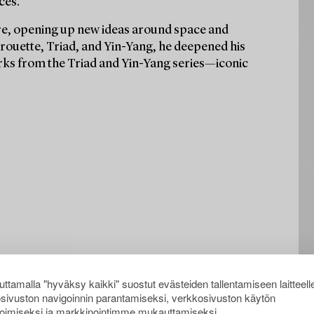
ces.
ure, opening up new ideas around space and
rouette, Triad, and Yin-Yang, he deepened his
orks from the Triad and Yin-Yang series—iconic
ttamalla "hyväksy kaikki" suostut evästeiden tallentamiseen laitteell
sivuston navigoinnin parantamiseksi, verkkosivuston käytön
oimiseksi ja markkinointimme mukauttamiseksi.