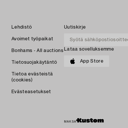
Lehdistö
Uutiskirje
Avoimet työpaikat
Lataa sovelluksemme
Bonhams - All auctions
App Store
Tietosuojakäytäntö
Tietoa evästeistä
(cookies)
Evästeasetukset
MAKSA