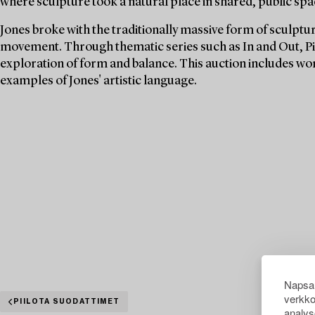
where sculpture took a natural place in shared, public spa
Jones broke with the traditionally massive form of sculpt
movement. Through thematic series such as In and Out, Pi
exploration of form and balance. This auction includes w
examples of Jones' artistic language.
Napsau
verkko
PIILOTA SUODATTIMET
analys