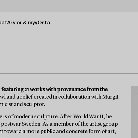
pat
Arvioi & myy
Osta
I, featuring 21 works with provenance from the
 and a relief created in collaboration with Margit
micist and sculptor.
eers of modern sculpture. After World War II, he
ned postwar Sweden. As a member of the artist group
t toward a more public and concrete form of art,