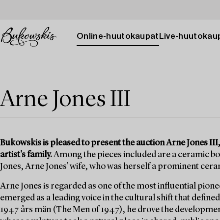
Online-huutokaupat
Live-huutokau
Arne Jones III
Bukowskis is pleased to present the auction Arne Jones II
artist's family.
Among the pieces included are a ceramic bowl
Jones, Arne Jones' wife, who was herself a prominent cera
Arne Jones is regarded as one of the most influential pion
emerged as a leading voice in the cultural shift that defi
1947 års män (The Men of 1947), he drove the developmen