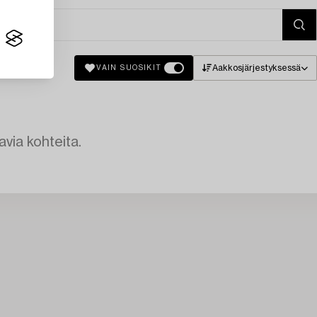
Aakkosjärjestyksessä
VAIN SUOSIKIT
avia kohteita.