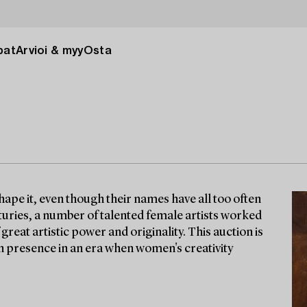
pat
Arvioi & myy
Osta
ape it, even though their names have all too often
turies, a number of talented female artists worked
great artistic power and originality. This auction is
orn presence in an era when women's creativity