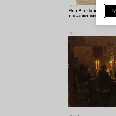
1659370
Hy
Elsa Backlund Celsing
The Garden Bench.