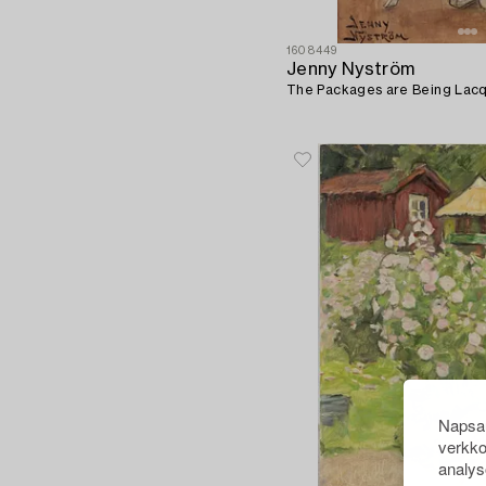
1608449
Jenny Nyström
The Packages are Being Lac
Napsau
verkko
analys