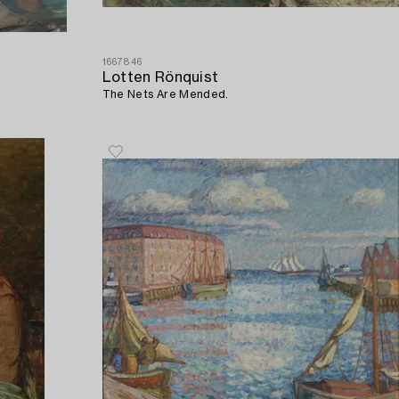
1667846
Lotten Rönquist
The Nets Are Mended.