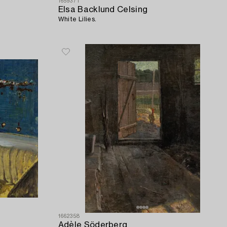
1659371
Elsa Backlund Celsing
White Lilies.
1662358
Adèle Söderberg