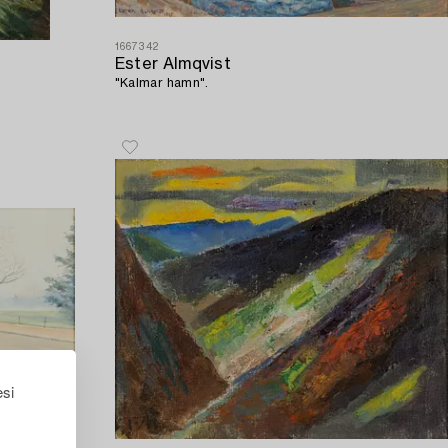
1667342
Ester Almqvist
"Kalmar hamn".
esi