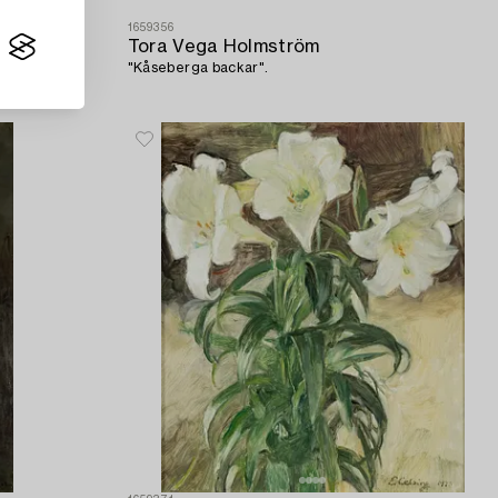
1659356
Tora Vega Holmström
"Kåseberga backar".