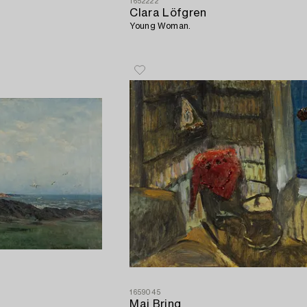
1652222
Clara Löfgren
Young Woman.
1659045
Maj Bring