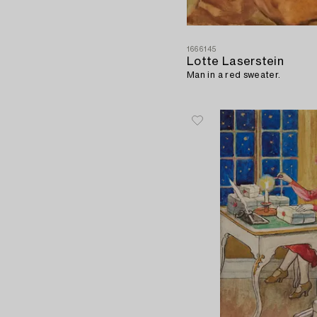
1666145
Lotte Laserstein
Man in a red sweater.