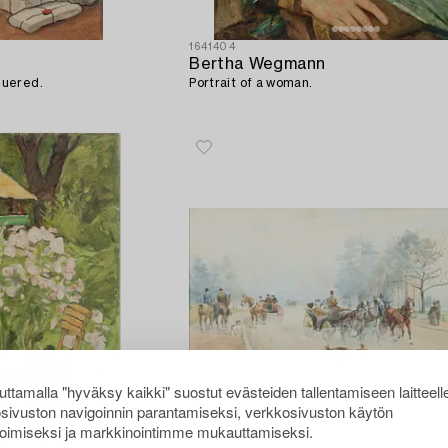
1641404
Bertha Wegmann
quered.
Portrait of a woman.
ttamalla "hyväksy kaikki" suostut evästeiden tallentamiseen laitteell
sivuston navigoinnin parantamiseksi, verkkosivuston käytön
oimiseksi ja markkinointimme mukauttamiseksi.