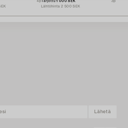
4p
Tarjottu
1 000 SEK
3p
SEK
Lähtöhinta
2 500 SEK