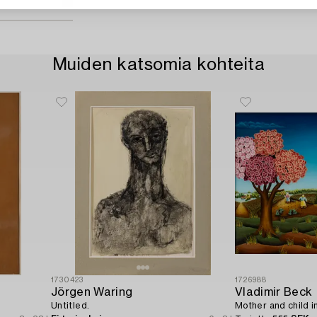
Muiden katsomia kohteita
1730423
1726988
Jörgen Waring
Vladimir Beck
Untitled.
Mother and child i