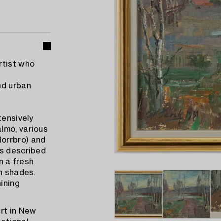
rtist who
nd urban
tensively
lmö, various
orrbro) and
is described
n a fresh
n shades.
hining
art in New