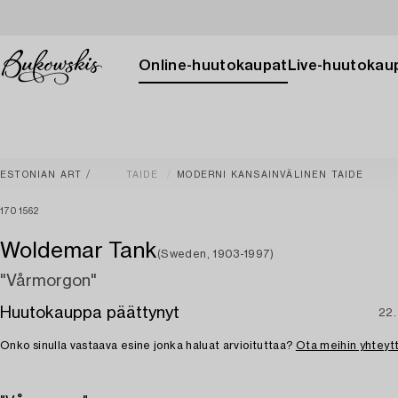
Online-huutokaupat
Live-huutokau
ESTONIAN ART
TAIDE
MODERNI KANSAINVÄLINEN TAIDE
1701562
Woldemar Tank
(Sweden, 1903-1997)
"Vårmorgon"
Huutokauppa päättynyt
22.
Onko sinulla vastaava esine jonka haluat arvioituttaa?
Ota meihin yhteyt