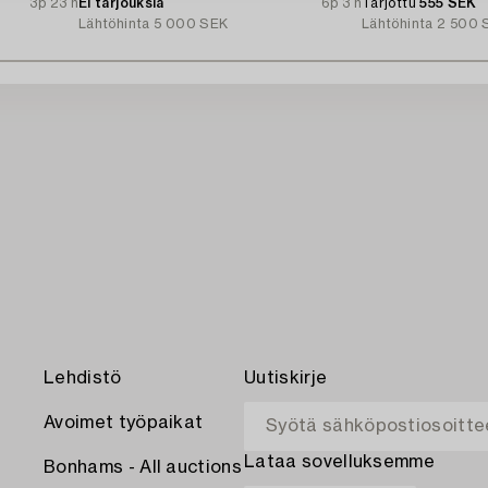
3p 23 h
Ei tarjouksia
6p 3 h
Tarjottu
555 SEK
Lähtöhinta
5 000 SEK
Lähtöhinta
2 500 
Lehdistö
Uutiskirje
Avoimet työpaikat
Lataa sovelluksemme
Bonhams - All auctions