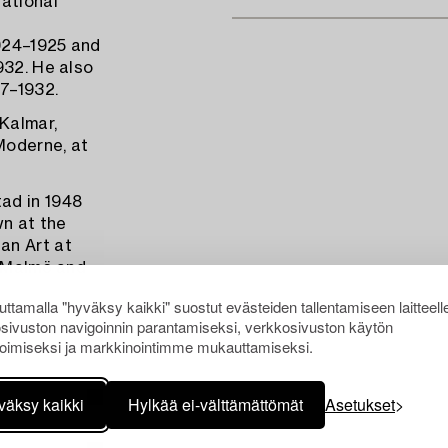
national
924–1925 and
932. He also
27–1932.
 Kalmar,
Moderne, at
ad in 1948
wn at the
an Art at
n Malmö and
ttamalla "hyväksy kaikki" suostut evästeiden tallentamiseen laitteell
sivuston navigoinnin parantamiseksi, verkkosivuston käytön
oimiseksi ja markkinointimme mukauttamiseksi.
väksy kaikki
Hylkää ei-välttämättömät
Asetukset