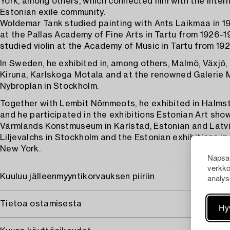
York, among others, which connected him with the inter
Estonian exile community.
Woldemar Tank studied painting with Ants Laikmaa in 1
at the Pallas Academy of Fine Arts in Tartu from 1926–1
studied violin at the Academy of Music in Tartu from 19
In Sweden, he exhibited in, among others, Malmö, Växjö,
Kiruna, Karlskoga Motala and at the renowned Galerie 
Nybroplan in Stockholm.
Together with Lembit Nõmmeots, he exhibited in Halmst
and he participated in the exhibitions Estonian Art sho
Värmlands Konstmuseum in Karlstad, Estonian and Latvi
Liljevalchs in Stockholm and the Estonian exhibitions i
New York.
Napsau
verkko
analys
Kuuluu jälleenmyyntikorvauksen piiriin
Tietoa ostamisesta
Hy