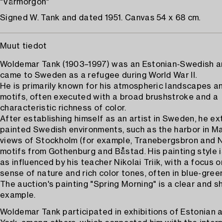
"Vårmorgon"
Signed W. Tank and dated 1951. Canvas 54 x 68 cm.
Muut tiedot
Woldemar Tank (1903–1997) was an Estonian-Swedish a
came to Sweden as a refugee during World War II.
He is primarily known for his atmospheric landscapes a
motifs, often executed with a broad brushstroke and a
characteristic richness of color.
After establishing himself as an artist in Sweden, he ex
painted Swedish environments, such as the harbor in Ma
views of Stockholm (for example, Tranebergsbron and N
motifs from Gothenburg and Båstad. His painting style 
as influenced by his teacher Nikolai Triik, with a focus o
sense of nature and rich color tones, often in blue-gree
The auction's painting "Spring Morning" is a clear and s
example.
Woldemar Tank participated in exhibitions of Estonian 