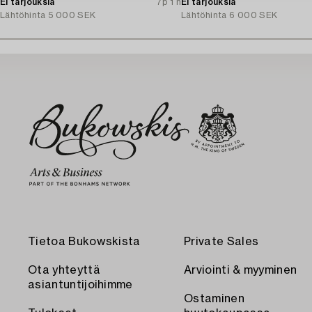
Ei tarjouksia
7p 1 h
Ei tarjouksia
Lähtöhinta
5 000 SEK
Lähtöhinta
6 000 SEK
Tietoa Bukowskista
Private Sales
Ota yhteyttä
Arviointi & myyminen
asiantuntijoihimme
Ostaminen