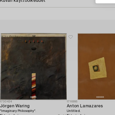
Kuvan käyttöoikeudet
1730424
1716995
Jörgen Waring
Anton Lamazares
"Imaginary Philosophy".
Untitled.