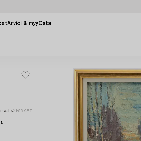
pat
Arvioi & myy
Osta
 maalis
21:58 CET
tä