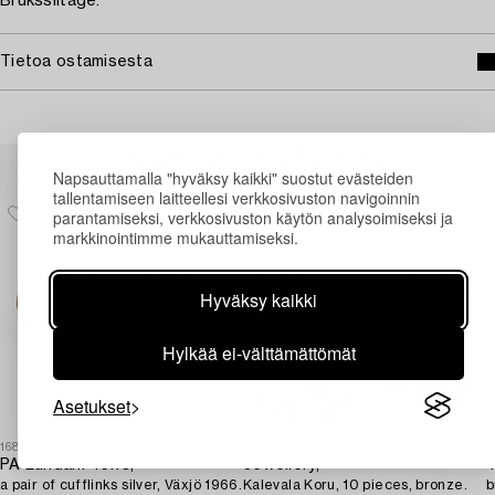
Bruksslitage.
Tietoa ostamisesta
Muiden katsomia kohteita
Napsauttamalla "hyväksy kaikki" suostut evästeiden
tallentamiseen laitteellesi verkkosivuston navigoinnin
parantamiseksi, verkkosivuston käytön analysoimiseksi ja
markkinointimme mukauttamiseksi.
Hyväksy kaikki
Hylkää ei-välttämättömät
Asetukset
1689895
1728472
1
PA Lundahl-Terrs,
Jewellery,
T
a pair of cufflinks silver, Växjö 1966.
Kalevala Koru, 10 pieces, bronze.
b