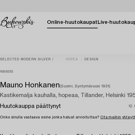
Online-huutokaupat
Live-huutokau
SELECTED MODERN SILVER
HOPEA
DESIGN
1686530
Mauno Honkanen
(Suomi, Syntymävuosi 1931)
Kastikemalja kauhalla, hopeaa, Tillander, Helsinki 19
Huutokauppa päättynyt
12.
Onko sinulla vastaava esine jonka haluat arvioituttaa?
Ota meihin yhteyt