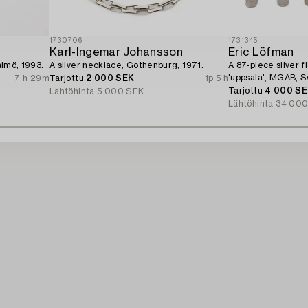
1730706
1731345
Karl-Ingemar Johansson
Eric Löfman
almö, 1993.
A silver necklace, Gothenburg, 1971.
A 87-piece silver 
'uppsala', MGAB, 
7 h 29m
Tarjottu
2 000 SEK
1p 5 h
Tarjottu
4 000 S
Lähtöhinta
5 000 SEK
Lähtöhinta
34 000