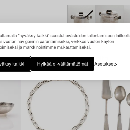
ttamalla "hyväksy kaikki" suostut evästeiden tallentamiseen laitteell
sivuston navigoinnin parantamiseksi, verkkosivuston käytön
oimiseksi ja markkinointimme mukauttamiseksi.
Muiden katsomia kohteita
väksy kaikki
Hylkää ei-välttämättömät
Asetukset