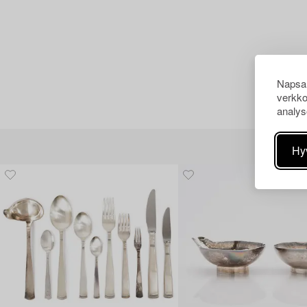
Napsau
verkko
analys
Hy