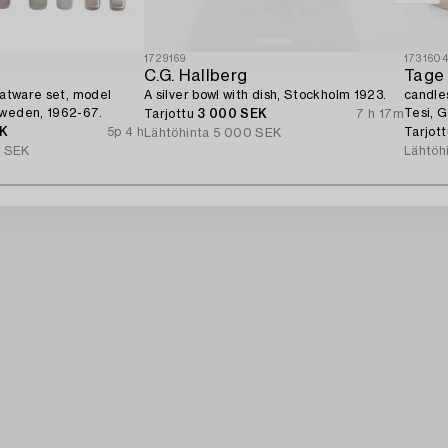
1729169
173160
C.G. Hallberg
Tage 
flatware set, model
A silver bowl with dish, Stockholm 1923.
candles
Sweden, 1962-67.
Tesi, 
Tarjottu
3 000 SEK
7 h 17m
EK
5p 4 h
Tarjot
Lähtöhinta
5 000 SEK
 SEK
Lähtöh