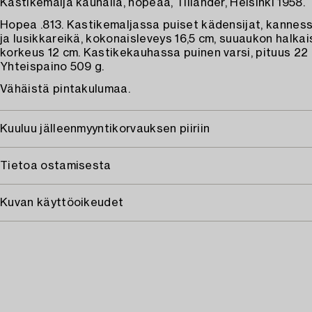
Kastikemalja kauhalla, hopeaa, Tillander, Helsinki 1958.
Hopea .813. Kastikemaljassa puiset kädensijat, kannes
ja lusikkareikä, kokonaisleveys 16,5 cm, suuaukon halkaisi
korkeus 12 cm. Kastikekauhassa puinen varsi, pituus 22
Yhteispaino 509 g.
Vähäistä pintakulumaa.
Kuuluu jälleenmyyntikorvauksen piiriin
Tietoa ostamisesta
Kuvan käyttöoikeudet