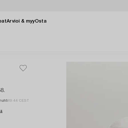
pat
Arvioi & myy
Osta
58.
 huhti
19:44 CEST
tä