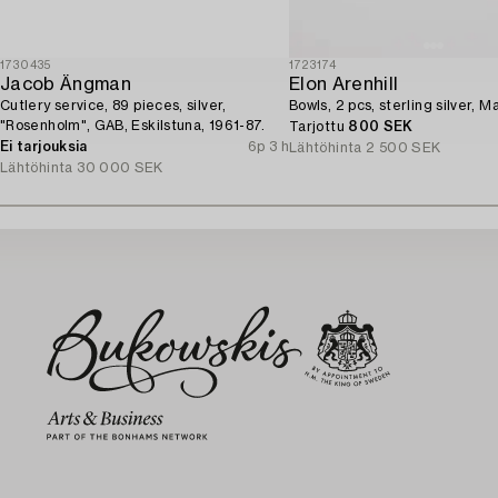
1730435
1723174
Jacob Ängman
Elon Arenhill
Cutlery service, 89 pieces, silver,
Bowls, 2 pcs, sterling silver, M
"Rosenholm", GAB, Eskilstuna, 1961-87.
Tarjottu
800 SEK
Ei tarjouksia
6p 3 h
Lähtöhinta
2 500 SEK
Lähtöhinta
30 000 SEK