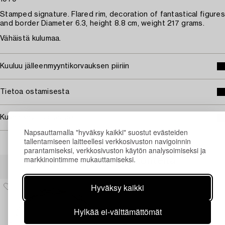
Stamped signature. Flared rim, decoration of fantastical figures
and border Diameter 6.3, height 8.8 cm, weight 217 grams.
Vähäistä kulumaa.
Kuuluu jälleenmyyntikorvauksen piiriin
Tietoa ostamisesta
Kuvan käyttöoikeudet
Napsauttamalla "hyväksy kaikki" suostut evästeiden
tallentamiseen laitteellesi verkkosivuston navigoinnin
parantamiseksi, verkkosivuston käytön analysoimiseksi ja
markkinointimme mukauttamiseksi.
Muiden katsomia kohteita
Hyväksy kaikki
Hylkää ei-välttämättömät