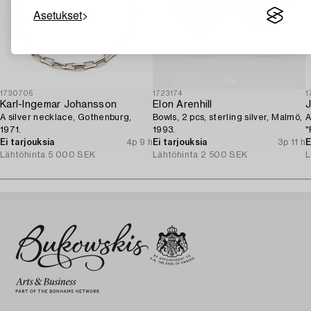
Asetukset
1730706
1723174
1
Karl-Ingemar Johansson
Elon Arenhill
A silver necklace, Gothenburg,
Bowls, 2 pcs, sterling silver, Malmö,
A
1971.
1993.
"
Ei tarjouksia
4p 9 h
Ei tarjouksia
3p 11 h
S
E
Lähtöhinta
5 000 SEK
Lähtöhinta
2 500 SEK
L