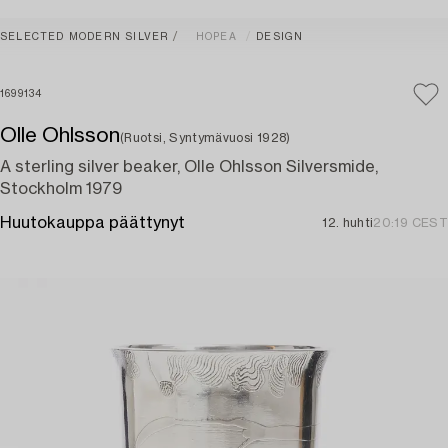
SELECTED MODERN SILVER
HOPEA
DESIGN
1699134
Olle Ohlsson
(Ruotsi, Syntymävuosi 1928)
A sterling silver beaker, Olle Ohlsson Silversmide,
Stockholm 1979
Huutokauppa päättynyt
12. huhti
20:19 CEST