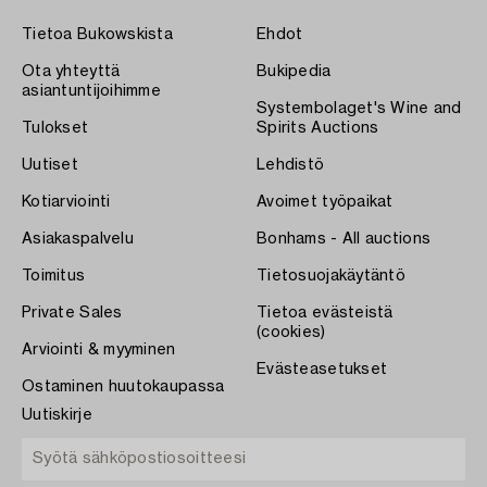
Tietoa Bukowskista
Ehdot
Ota yhteyttä
Bukipedia
asiantuntijoihimme
Systembolaget's Wine and
Tulokset
Spirits Auctions
Uutiset
Lehdistö
Kotiarviointi
Avoimet työpaikat
Asiakaspalvelu
Bonhams - All auctions
Toimitus
Tietosuojakäytäntö
Private Sales
Tietoa evästeistä
(cookies)
Arviointi & myyminen
Evästeasetukset
Ostaminen huutokaupassa
Uutiskirje