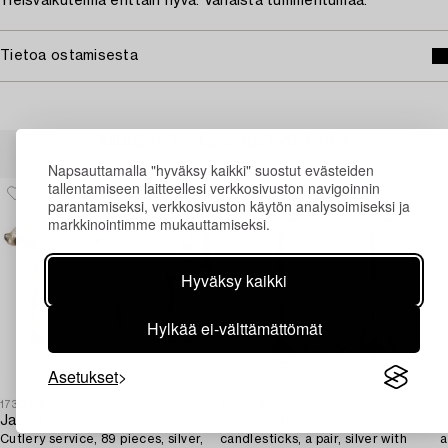
Yleisvaikutelma erittäin hyvä. Vähäistä tummentumaa.
Tietoa ostamisesta
Muiden katsomia kohteita
Napsauttamalla "hyväksy kaikki" suostut evästeiden
tallentamiseen laitteellesi verkkosivuston navigoinnin
parantamiseksi, verkkosivuston käytön analysoimiseksi ja
markkinointimme mukauttamiseksi.
Hyväksy kaikki
Hylkää ei-välttämättömät
Asetukset
1730435
1731604
1
Jacob Ängman
Tage Göthlin,
I
Cutlery service, 89 pieces, silver,
candlesticks, a pair, silver with
a