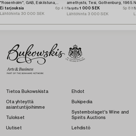
"Rosenholm", GAB, Eskilstuna,
amethysts, Tesi, Gothenburg, 1965.
N
1961-87.
Ei tarjouksia
6p 4 h
1 000 SEK
5p 8 h
Tarjottu
T
Lähtöhinta
30 000 SEK
Lähtöhinta
3 000 SEK
L
Tietoa Bukowskista
Ehdot
Ota yhteyttä
Bukipedia
asiantuntijoihimme
Systembolaget's Wine and
Tulokset
Spirits Auctions
Uutiset
Lehdistö