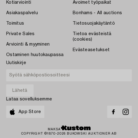
Kotiarviointi
Avoimet työpaikat
Asiakaspalvelu
Bonhams - All auctions
Toimitus
Tietosuojakäytäntö
Private Sales
Tietoa evästeistä
(cookies)
Arviointi & myyminen
Evästeasetukset
Ostaminen huutokaupassa
Uutiskirje
Lataa sovelluksemme
App Store
MAKSA
COPYRIGHT ©1870-2026 BUKOWSKI AUKTIONER AB