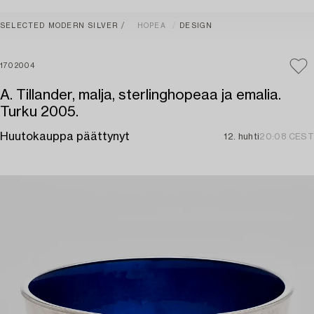
SELECTED MODERN SILVER
HOPEA
DESIGN
1702004
A. Tillander, malja, sterlinghopeaa ja emalia.
Turku 2005.
Huutokauppa päättynyt
12. huhti
20:08 CEST