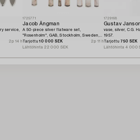
1725771
1729168
Jacob Ängman
Gustav Janson
ry service,
A 50-piece silver flatware set,
vase, silver, C.G. 
"Rosenholm", GAB, Stockholm, Sweden,
1957.
1935-2001.
2p 14 h
Tarjottu
10 000 SEK
2p 11 h
Tarjottu
750 SEK
Lähtöhinta
22 000 SEK
Lähtöhinta
4 000 