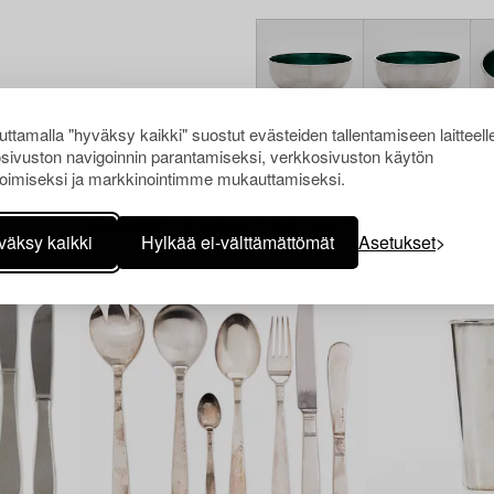
ttamalla "hyväksy kaikki" suostut evästeiden tallentamiseen laitteell
sivuston navigoinnin parantamiseksi, verkkosivuston käytön
oimiseksi ja markkinointimme mukauttamiseksi.
Muiden katsomia kohteita
väksy kaikki
Hylkää ei-välttämättömät
Asetukset