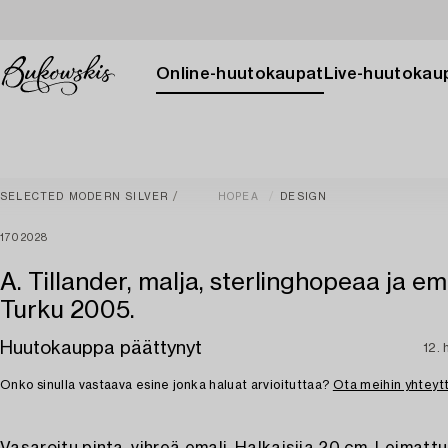
Online-huutokaupat
Live-huutokau
SELECTED MODERN SILVER
HOPEA
DESIGN
1702028
A. Tillander, malja, sterlinghopeaa ja em
Turku 2005.
Huutokauppa päättynyt
12. 
Onko sinulla vastaava esine jonka haluat arvioituttaa?
Ota meihin yhteyt