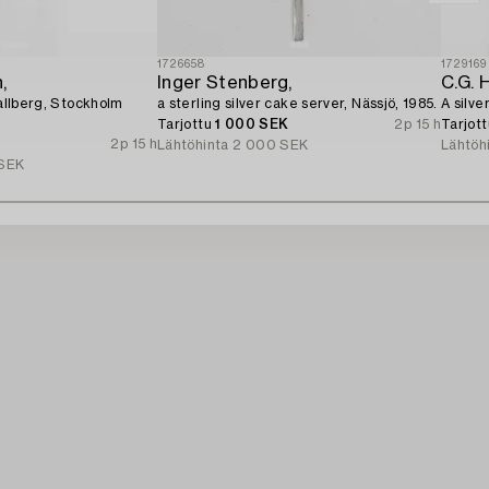
1726658
1729169
,
Inger Stenberg,
C.G. 
Hallberg, Stockholm
a sterling silver cake server, Nässjö, 1985.
A silve
Tarjottu
1 000 SEK
2p 15 h
Tarjot
2p 15 h
Lähtöhinta
2 000 SEK
Lähtöh
SEK