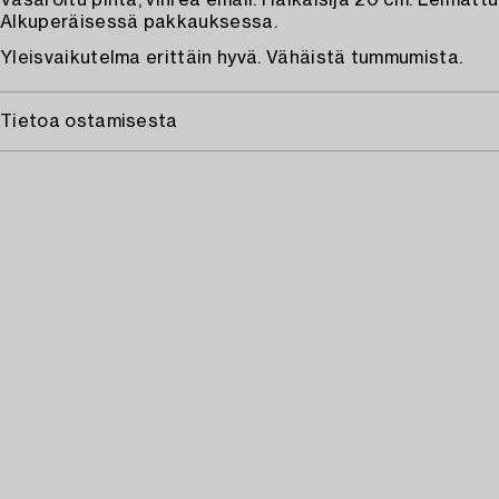
Vasaroitu pinta, vihreä emali. Halkaisija 20 cm. Leima
Alkuperäisessä pakkauksessa.
Yleisvaikutelma erittäin hyvä. Vähäistä tummumista.
Tietoa ostamisesta