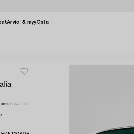
pat
Arvioi & myy
Osta
alia,
huhti
20:34 CEST
tä