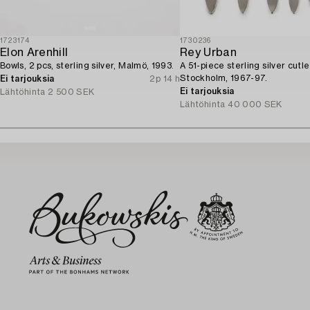
1723174
1730236
Elon Arenhill
Rey Urban
Bowls, 2 pcs, sterling silver, Malmö, 1993.
A 51-piece sterling silver cutle
Stockholm, 1967-97.
Ei tarjouksia
2p 14 h
Ei tarjouksia
Lähtöhinta
2 500 SEK
Lähtöhinta
40 000 SEK