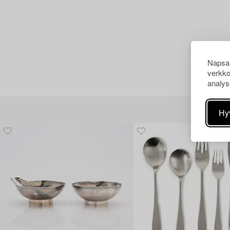
Napsau
verkko
analys
Hy