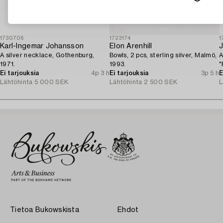
1730706
1723174
1
Karl-Ingemar Johansson
Elon Arenhill
A silver necklace, Gothenburg,
Bowls, 2 pcs, sterling silver, Malmö,
A
1971.
1993.
"
Ei tarjouksia
4p 3 h
Ei tarjouksia
3p 5 h
S
E
Lähtöhinta
5 000 SEK
Lähtöhinta
2 500 SEK
L
Tietoa Bukowskista
Ehdot