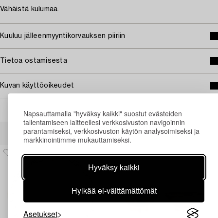
Vähäistä kulumaa.
Kuuluu jälleenmyyntikorvauksen piiriin
Tietoa ostamisesta
Kuvan käyttöoikeudet
Napsauttamalla "hyväksy kaikki" suostut evästeiden
tallentamiseen laitteellesi verkkosivuston navigoinnin
Muiden katsomia kohteita
parantamiseksi, verkkosivuston käytön analysoimiseksi ja
markkinointimme mukauttamiseksi.
Hyväksy kaikki
Hylkää ei-välttämättömät
Asetukset