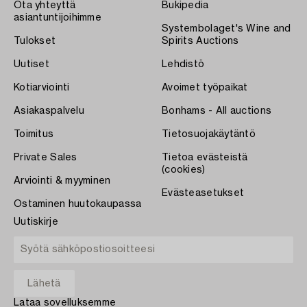
Ota yhteyttä
Bukipedia
asiantuntijoihimme
Systembolaget's Wine and
Tulokset
Spirits Auctions
Uutiset
Lehdistö
Kotiarviointi
Avoimet työpaikat
Asiakaspalvelu
Bonhams - All auctions
Toimitus
Tietosuojakäytäntö
Private Sales
Tietoa evästeistä
(cookies)
Arviointi & myyminen
Evästeasetukset
Ostaminen huutokaupassa
Uutiskirje
Lataa sovelluksemme