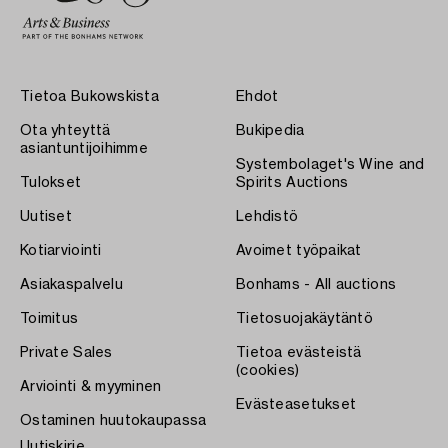
Tietoa Bukowskista
Ehdot
Ota yhteyttä
Bukipedia
asiantuntijoihimme
Systembolaget's Wine and
Tulokset
Spirits Auctions
Uutiset
Lehdistö
Kotiarviointi
Avoimet työpaikat
Asiakaspalvelu
Bonhams - All auctions
Toimitus
Tietosuojakäytäntö
Private Sales
Tietoa evästeistä
(cookies)
Arviointi & myyminen
Evästeasetukset
Ostaminen huutokaupassa
Uutiskirje