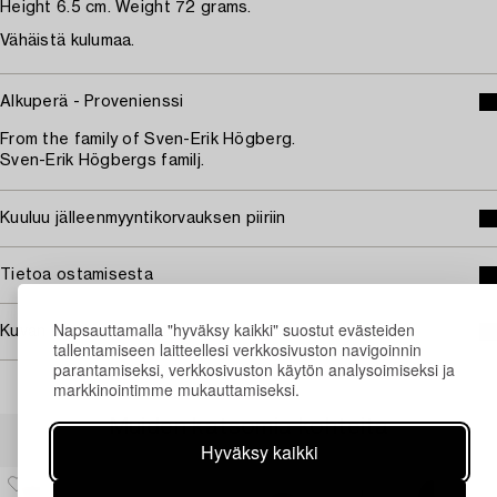
Height 6.5 cm. Weight 72 grams.
Vähäistä kulumaa.
Alkuperä - Provenienssi
From the family of Sven-Erik Högberg.
Sven-Erik Högbergs familj.
Kuuluu jälleenmyyntikorvauksen piiriin
Tietoa ostamisesta
Napsauttamalla "hyväksy kaikki" suostut evästeiden
Kuvan käyttöoikeudet
tallentamiseen laitteellesi verkkosivuston navigoinnin
parantamiseksi, verkkosivuston käytön analysoimiseksi ja
markkinointimme mukauttamiseksi.
Muiden katsomia kohteita
Hyväksy kaikki