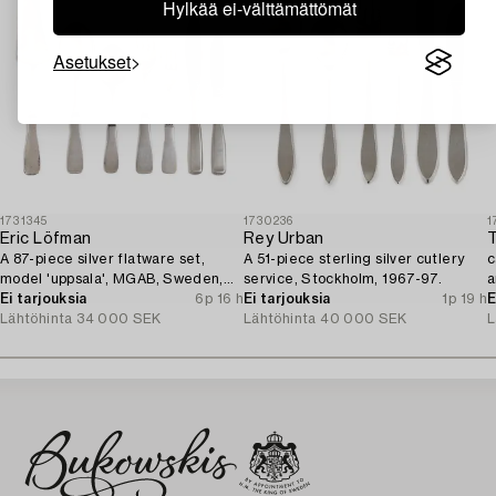
Hylkää ei-välttämättömät
Asetukset
1731345
1730236
1
Eric Löfman
Rey Urban
T
A 87-piece silver flatware set,
A 51-piece sterling silver cutlery
c
model 'uppsala', MGAB, Sweden,
service, Stockholm, 1967-97.
a
1962-67.
Ei tarjouksia
6p 16 h
Ei tarjouksia
1p 19 h
1
E
Lähtöhinta
34 000 SEK
Lähtöhinta
40 000 SEK
L