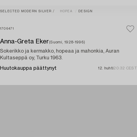
SELECTED MODERN SILVER
HOPEA
DESIGN
1706471
Anna-Greta Eker
(Suomi, 1928-1996)
Sokerikko ja kermakko, hopeaa ja mahonkia, Auran
Kultaseppä oy, Turku 1963.
Huutokauppa päättynyt
12. huhti
20:32 CEST