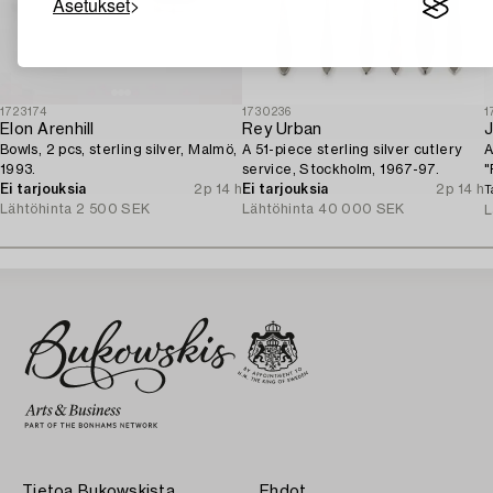
Asetukset
1723174
1730236
1
Elon Arenhill
Rey Urban
Bowls, 2 pcs, sterling silver, Malmö,
A 51-piece sterling silver cutlery
A
1993.
service, Stockholm, 1967-97.
"
Ei tarjouksia
2p 14 h
Ei tarjouksia
2p 14 h
S
T
Lähtöhinta
2 500 SEK
Lähtöhinta
40 000 SEK
L
Tietoa Bukowskista
Ehdot