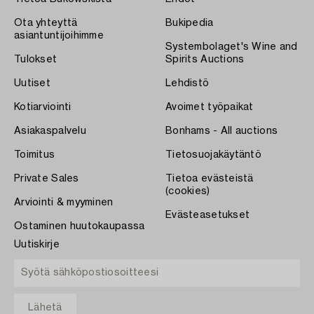
Ota yhteyttä
Bukipedia
asiantuntijoihimme
Systembolaget's Wine and
Tulokset
Spirits Auctions
Uutiset
Lehdistö
Kotiarviointi
Avoimet työpaikat
Asiakaspalvelu
Bonhams - All auctions
Toimitus
Tietosuojakäytäntö
Private Sales
Tietoa evästeistä
(cookies)
Arviointi & myyminen
Evästeasetukset
Ostaminen huutokaupassa
Uutiskirje