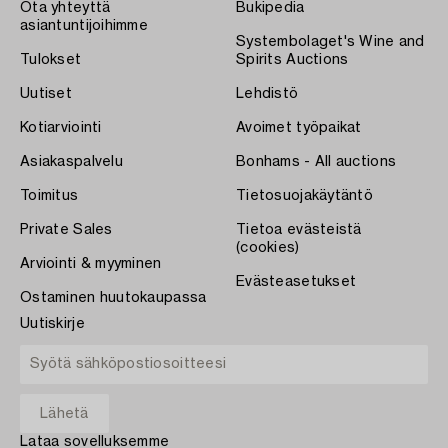
Ota yhteyttä
Bukipedia
asiantuntijoihimme
Systembolaget's Wine and
Tulokset
Spirits Auctions
Uutiset
Lehdistö
Kotiarviointi
Avoimet työpaikat
Asiakaspalvelu
Bonhams - All auctions
Toimitus
Tietosuojakäytäntö
Private Sales
Tietoa evästeistä
(cookies)
Arviointi & myyminen
Evästeasetukset
Ostaminen huutokaupassa
Uutiskirje
Lataa sovelluksemme