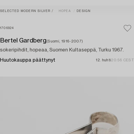
SELECTED MODERN SILVER
HOPEA
DESIGN
1706924
Bertel Gardberg
(Suomi, 1916-2007)
sokeripihdit, hopeaa, Suomen Kultaseppä, Turku 1967.
Huutokauppa päättynyt
12. huhti
20:56 CEST