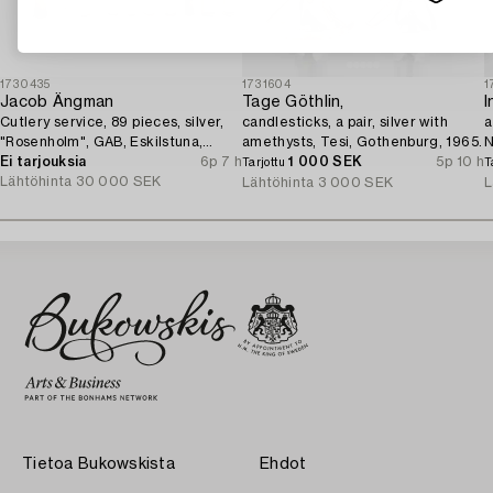
1730435
1731604
1
Jacob Ängman
Tage Göthlin,
I
Cutlery service, 89 pieces, silver,
candlesticks, a pair, silver with
a
"Rosenholm", GAB, Eskilstuna,
amethysts, Tesi, Gothenburg, 1965.
N
1961-87.
Ei tarjouksia
6p 7 h
1 000 SEK
5p 10 h
Tarjottu
T
Lähtöhinta
30 000 SEK
Lähtöhinta
3 000 SEK
L
Tietoa Bukowskista
Ehdot