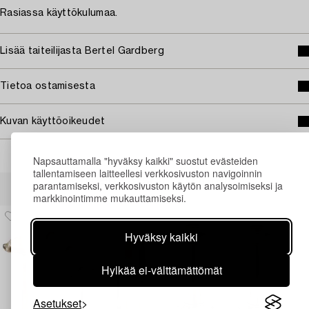
Rasiassa käyttökulumaa.
Lisää taiteilijasta Bertel Gardberg
Tietoa ostamisesta
Kuvan käyttöoikeudet
Napsauttamalla "hyväksy kaikki" suostut evästeiden
tallentamiseen laitteellesi verkkosivuston navigoinnin
Muiden katsomia kohteita
parantamiseksi, verkkosivuston käytön analysoimiseksi ja
markkinointimme mukauttamiseksi.
Hyväksy kaikki
Hylkää ei-välttämättömät
Asetukset