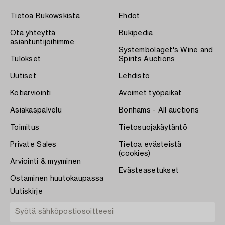
Tietoa Bukowskista
Ehdot
Ota yhteyttä
Bukipedia
asiantuntijoihimme
Systembolaget's Wine and
Tulokset
Spirits Auctions
Uutiset
Lehdistö
Kotiarviointi
Avoimet työpaikat
Asiakaspalvelu
Bonhams - All auctions
Toimitus
Tietosuojakäytäntö
Private Sales
Tietoa evästeistä
(cookies)
Arviointi & myyminen
Evästeasetukset
Ostaminen huutokaupassa
Uutiskirje