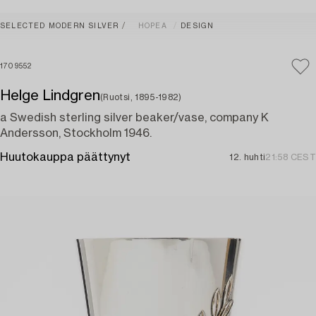
SELECTED MODERN SILVER
HOPEA
DESIGN
1709552
Helge Lindgren
(Ruotsi, 1895-1982)
a Swedish sterling silver beaker/vase, company K
Andersson, Stockholm 1946.
Huutokauppa päättynyt
12. huhti
21:58 CEST