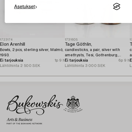
Asetukset
1723174
1731605
1
Elon Arenhill
Tage Göthlin,
T
Bowls, 2 pcs, sterling silver, Malmö,
candlesticks, a pair, silver with
c
1993.
amethysts, Tesi, Gothenburg,
a
Ei tarjouksia
1p 9 h
1960.
Ei tarjouksia
6p 9 h
E
Lähtöhinta
2 500 SEK
Lähtöhinta
3 000 SEK
L