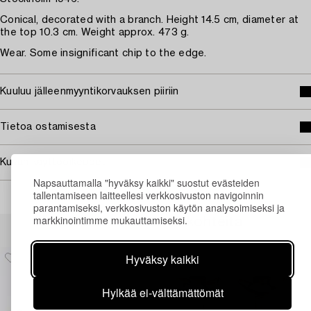
Conical, decorated with a branch. Height 14.5 cm, diameter at
the top 10.3 cm. Weight approx. 473 g.
Wear. Some insignificant chip to the edge.
Kuuluu jälleenmyyntikorvauksen piiriin
Tietoa ostamisesta
Kuvan käyttöoikeudet
Napsauttamalla "hyväksy kaikki" suostut evästeiden
tallentamiseen laitteellesi verkkosivuston navigoinnin
parantamiseksi, verkkosivuston käytön analysoimiseksi ja
markkinointimme mukauttamiseksi.
Muiden katsomia kohteita
Hyväksy kaikki
Hylkää ei-välttämättömät