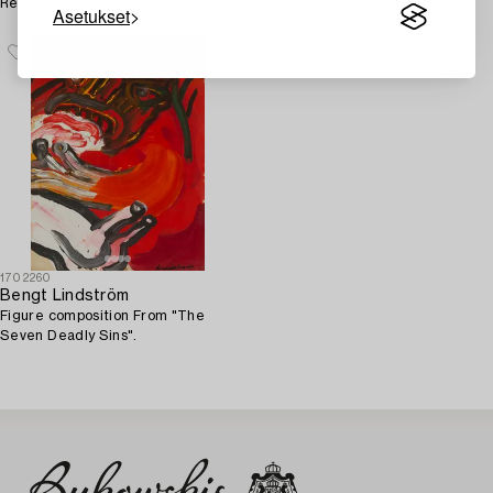
Red and yellow figure.
Untitled.
Asetukset
1702260
Bengt Lindström
Figure composition From "The
Seven Deadly Sins".