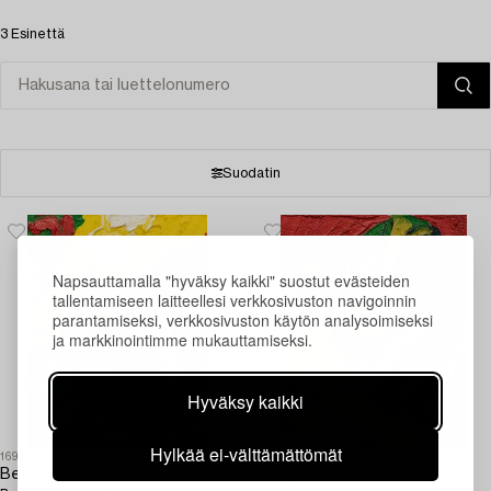
3 Esinettä
Suodatin
Napsauttamalla "hyväksy kaikki" suostut evästeiden
tallentamiseen laitteellesi verkkosivuston navigoinnin
parantamiseksi, verkkosivuston käytön analysoimiseksi
ja markkinointimme mukauttamiseksi.
Hyväksy kaikki
Hylkää ei-välttämättömät
1695556
1596925
Bengt Lindström
Bengt Lindström