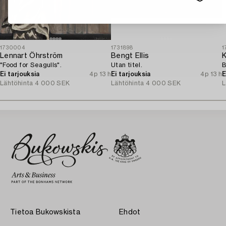
1730004
1731898
1
Lennart Öhrström
Bengt Ellis
K
"Food for Seagulls".
Utan titel.
B
Ei tarjouksia
4p 13 h
Ei tarjouksia
4p 13 h
E
Lähtöhinta
4 000 SEK
Lähtöhinta
4 000 SEK
L
Tietoa Bukowskista
Ehdot