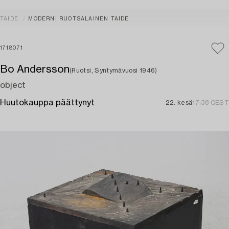
TAIDE
MODERNI RUOTSALAINEN TAIDE
1718071
Bo Andersson
(Ruotsi, Syntymävuosi 1946)
object
Huutokauppa päättynyt
22. kesä
17:38 CEST