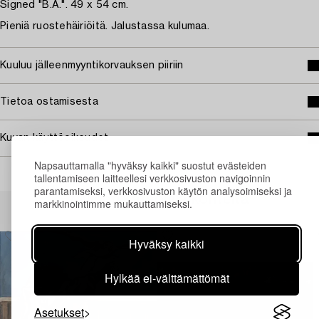
Signed "B.A.". 49 x 54 cm.
Pieniä ruostehäiriöitä. Jalustassa kulumaa.
Kuuluu jälleenmyyntikorvauksen piiriin
Tietoa ostamisesta
Kuvan käyttöoikeudet
Napsauttamalla "hyväksy kaikki" suostut evästeiden
tallentamiseen laitteellesi verkkosivuston navigoinnin
parantamiseksi, verkkosivuston käytön analysoimiseksi ja
Muiden katsomia kohteita
markkinointimme mukauttamiseksi.
Hyväksy kaikki
Hylkää ei-välttämättömät
Asetukset