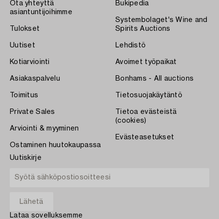
Ota yhteyttä
Bukipedia
asiantuntijoihimme
Systembolaget's Wine and
Tulokset
Spirits Auctions
Uutiset
Lehdistö
Kotiarviointi
Avoimet työpaikat
Asiakaspalvelu
Bonhams - All auctions
Toimitus
Tietosuojakäytäntö
Private Sales
Tietoa evästeistä
(cookies)
Arviointi & myyminen
Evästeasetukset
Ostaminen huutokaupassa
Uutiskirje
Lataa sovelluksemme