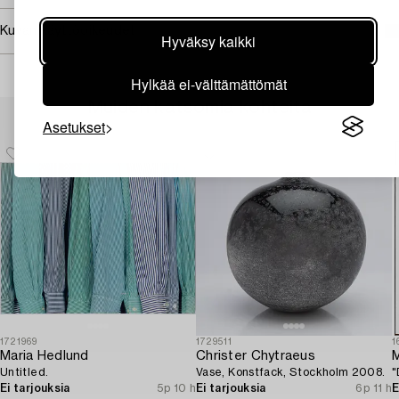
Kuvan käyttöoikeudet
Hyväksy kaikki
Hylkää ei-välttämättömät
Muiden katsomia kohteita
Asetukset
1721969
1729511
1
Maria Hedlund
Christer Chytraeus
M
Untitled.
Vase, Konstfack, Stockholm 2008.
"
Ei tarjouksia
5p 10 h
Ei tarjouksia
6p 11 h
E