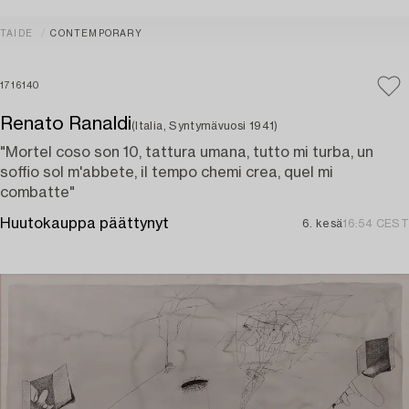
TAIDE
CONTEMPORARY
1716140
Renato Ranaldi
(Italia, Syntymävuosi 1941)
"Mortel coso son 10, tattura umana, tutto mi turba, un
soffio sol m'abbete, il tempo chemi crea, quel mi
combatte"
Huutokauppa päättynyt
6. kesä
16:54 CEST