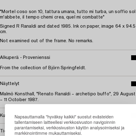
"Mortel coso son 10, tattura umana, tutto mi turba, un soffio sol
m'abbete, il tempo chemi crea, quel mi combatte"
Signed R Ranaldi and dated 1985. Ink on paper, image 64 x 94.5
cm.
Not examined out of the frame. No remarks.
Alkuperä - Provenienssi
From the collection of Björn Springfeldt.
Näyttelyt
Malmö Konsthall, "Renato Ranaldi – archetipo buffo", 29 August
– 11 October 1987.
Napsauttamalla "hyväksy kaikki" suostut evästeiden
Kuuluu jälleenmyyntikorvauksen piiriin
tallentamiseen laitteellesi verkkosivuston navigoinnin
parantamiseksi, verkkosivuston käytön analysoimiseksi ja
Tietoa ostamisesta
markkinointimme mukauttamiseksi.