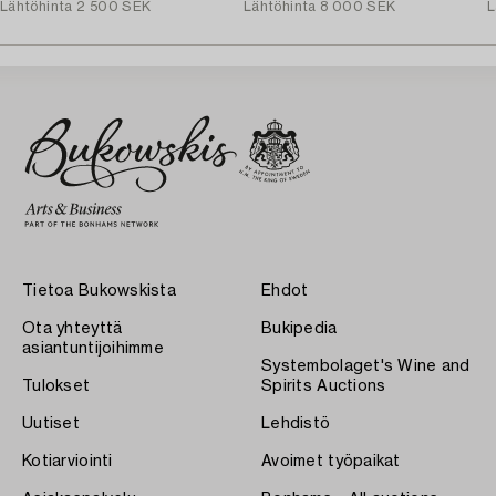
Lähtöhinta
2 500 SEK
Lähtöhinta
8 000 SEK
L
Tietoa Bukowskista
Ehdot
Ota yhteyttä
Bukipedia
asiantuntijoihimme
Systembolaget's Wine and
Tulokset
Spirits Auctions
Uutiset
Lehdistö
Kotiarviointi
Avoimet työpaikat