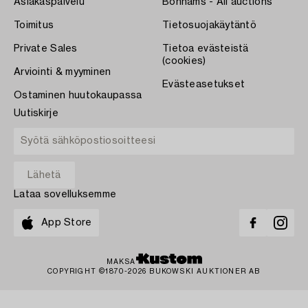
Asiakaspalvelu
Bonhams - All auctions
Toimitus
Tietosuojakäytäntö
Private Sales
Tietoa evästeistä
(cookies)
Arviointi & myyminen
Evästeasetukset
Ostaminen huutokaupassa
Uutiskirje
Lataa sovelluksemme
App Store
MAKSA
COPYRIGHT ©1870-2026 BUKOWSKI AUKTIONER AB