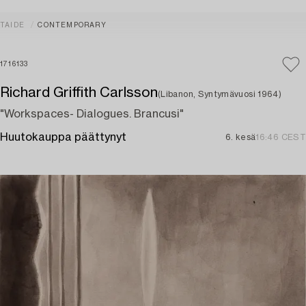
TAIDE
CONTEMPORARY
1716133
Richard Griffith Carlsson
(Libanon, Syntymävuosi 1964)
"Workspaces- Dialogues. Brancusi"
Huutokauppa päättynyt
6. kesä
16:46 CEST