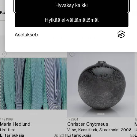
Hyväksy kaikki
Kuvan käyttöoikeudet
Hylkää ei-välttämättömät
Asetukset
Muiden katsomia kohteita
1721969
1729511
1
Maria Hedlund
Christer Chytraeus
M
Untitled.
Vase, Konstfack, Stockholm 2008.
U
Ei tarjouksia
3p 23 h
Ei tarjouksia
5p
E