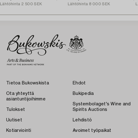
Lähtöhinta
2 500 SEK
Lähtöhinta
8 000 SEK
L
Tietoa Bukowskista
Ehdot
Ota yhteyttä
Bukipedia
asiantuntijoihimme
Systembolaget's Wine and
Tulokset
Spirits Auctions
Uutiset
Lehdistö
Kotiarviointi
Avoimet työpaikat