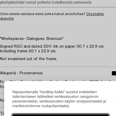
yksityiskohdat voivat poiketa todellisesta esineestä.
Onko sinulla vastaava esine jonka haluat arvioituttaa?
Ota meihin
yhteyttä
"Workspaces- Dialogues. Brancusi"
Signed RGC and dated 2011. Ink on paper 30.7 x 22.9 cm.
Including frame 30.7 x 22.9 cm.
Not examined out of the frame.
Alkuperä - Provenienssi
From Björn Springfeldt's collection. Purchased in 2012 directly
from the artist.
Napsauttamalla "hyväksy kaikki" suostut evästeiden
tallentamiseen laitteellesi verkkosivuston navigoinnin
parantamiseksi, verkkosivuston käytön analysoimiseksi ja
Kuuluu jälleenmyyntikorvauksen piiriin
markkinointimme mukauttamiseksi.
Tietoa ostamisesta