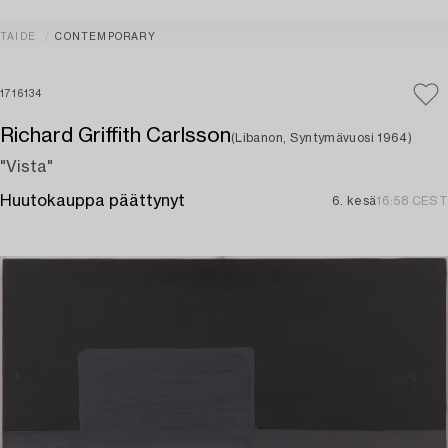
TAIDE
CONTEMPORARY
1716134
Richard Griffith Carlsson
(Libanon, Syntymävuosi 1964)
"Vista"
Huutokauppa päättynyt
6. kesä
16:58 CEST