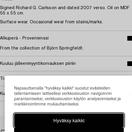
Signed Richard G. Carlsson and dated 2007 verso. Oil on MDF
55 x 55 cm.
Surface wear. Occasional wear from stains/marks.
Alkuperä - Provenienssi
From the collection of Björn Springfeldt.
Kuuluu jälleenmyyntikorvauksen piiriin
Tietoa ostamisesta
Napsauttamalla "hyväksy kaikki" suostut evästeiden
tallentamiseen laitteellesi verkkosivuston navigoinnin
Kuvan käyttöoikeudet
parantamiseksi, verkkosivuston käytön analysoimiseksi ja
markkinointimme mukauttamiseksi.
Muiden katsomia kohteita
Hyväksy kaikki