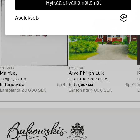
Hylkää ei-välttämättömät
Asetukset
1688630
1727603
1
Ma Yue,
Arvo Philiph Luik
K
"Dogs", 2006.
The little red house.
U
Ei tarjouksia
5p 4 h
Ei tarjouksia
6p 7 h
E
Lähtöhinta
20 000 SEK
Lähtöhinta
4 000 SEK
L