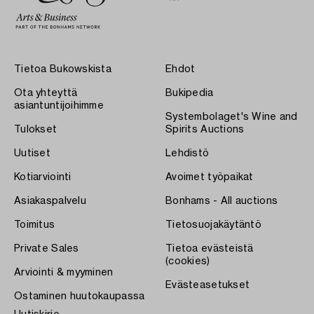
Tietoa Bukowskista
Ehdot
Ota yhteyttä
Bukipedia
asiantuntijoihimme
Systembolaget's Wine and
Tulokset
Spirits Auctions
Uutiset
Lehdistö
Kotiarviointi
Avoimet työpaikat
Asiakaspalvelu
Bonhams - All auctions
Toimitus
Tietosuojakäytäntö
Private Sales
Tietoa evästeistä
(cookies)
Arviointi & myyminen
Evästeasetukset
Ostaminen huutokaupassa