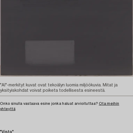
"AI"-merkityt kuvat ovat tekoälyn luomia miljöökuvia. Mitat ja
yksityiskohdat voivat poiketa todellisesta esineestä.
Onko sinulla vastaava esine jonka haluat arvioituttaa?
Ota meihin
yhteyttä
"Vista"