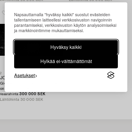
Napsauttamalla "hyväksy kaikki" suostut evästeiden
tallentamiseen laitteellesi verkkosivuston navigoinnin
parantamiseksi, verkkosivuston käytön analysoimiseksi
ja markkinointimme mukauttamiseksi.
Hyväksy kaikki
Hylkää ei-välttämättömät
Asetukset
2
JONAS LINELL,
Giclée-print, signed Jonas Linell
on verso, unique.
300 000 SEK
Vasarahinta
Lähtöhinta
30 000 SEK