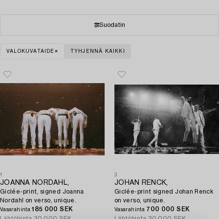
Suodatin
VALOKUVATAIDE
TYHJENNÄ KAIKKI
1
3
JOANNA NORDAHL,
JOHAN RENCK,
Giclée-print, signed Joanna
Giclée-print signed Johan Renck
Nordahl on verso, unique.
on verso, unique.
185 000 SEK
700 000 SEK
Vasarahinta
Vasarahinta
Lähtöhinta
30 000 SEK
Lähtöhinta
30 000 SEK