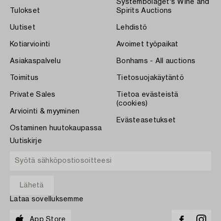
Systembolaget's Wine and
Tulokset
Spirits Auctions
Uutiset
Lehdistö
Kotiarviointi
Avoimet työpaikat
Asiakaspalvelu
Bonhams - All auctions
Toimitus
Tietosuojakäytäntö
Private Sales
Tietoa evästeistä
(cookies)
Arviointi & myyminen
Evästeasetukset
Ostaminen huutokaupassa
Uutiskirje
Lataa sovelluksemme
App Store