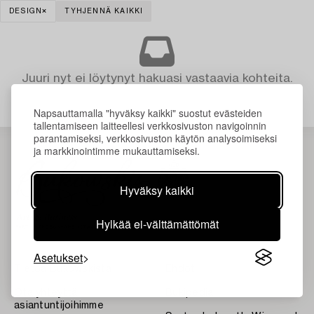
DESIGN
TYHJENNÄ KAIKKI
Juuri nyt ei löytynyt hakuasi vastaavia kohteita.
Napsauttamalla "hyväksy kaikki" suostut evästeiden
tallentamiseen laitteellesi verkkosivuston navigoinnin
parantamiseksi, verkkosivuston käytön analysoimiseksi
ja markkinointimme mukauttamiseksi.
Hyväksy kaikki
Hylkää ei-välttämättömät
Asetukset
Tietoa Bukowskista
Ehdot
Ota yhteyttä
Bukipedia
asiantuntijoihimme