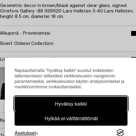
Geometric decor in brown/black against clear glass, signed
Orrefors Gallery -88 928620 Lars Hellsten 5-40 Lars Hellsten,
height 8.5 cm, diameter 18 cm.
Alkuperä - Provenienssi
Sivert Oldenvi Collection.
Lisätietoja ja kuntoraportit
Napsauttamalla "hyväksy kaikki" suostut evästeiden
TUKHOLMA
tallentamiseen laitteellesi verkkosivuston navigoinnin
Camilla Behrer
parantamiseksi, verkkosivuston käytön analysoimiseksi ja
Johtaja, Design and Moderni taidekäsityö
markkinointimme mukauttamiseksi.
+46 (0)708 92 19 77
Sähköposti
Hyväksy kaikki
→ Kysyttyjä esineitä
Hylkää ei-välttämättömät
Kuuluu jälleenmyyntikorvauksen piiriin
Asetukset