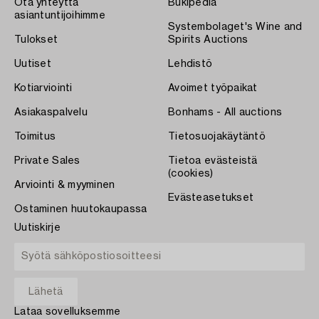
Ota yhteyttä
Bukipedia
asiantuntijoihimme
Systembolaget's Wine and
Tulokset
Spirits Auctions
Uutiset
Lehdistö
Kotiarviointi
Avoimet työpaikat
Asiakaspalvelu
Bonhams - All auctions
Toimitus
Tietosuojakäytäntö
Private Sales
Tietoa evästeistä
(cookies)
Arviointi & myyminen
Evästeasetukset
Ostaminen huutokaupassa
Uutiskirje
Lataa sovelluksemme