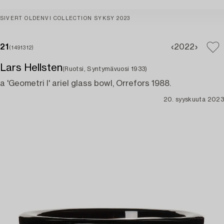
SIVERT OLDENVI COLLECTION SYKSY 2023
21
20
22
(1491312)
Lars Hellsten
(Ruotsi, Syntymävuosi 1933)
a 'Geometri I' ariel glass bowl, Orrefors 1988.
20. syyskuuta 2023