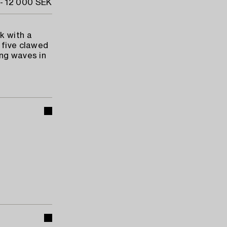
- 12 000 SEK
k with a
 five clawed
ing waves in