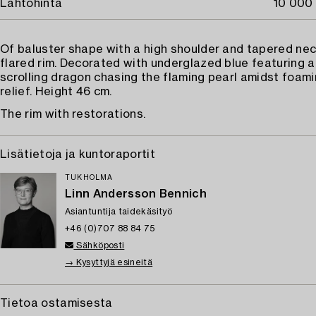
Lähtöhinta
10 000 
Of baluster shape with a high shoulder and tapered nec
flared rim. Decorated with underglazed blue featuring a
scrolling dragon chasing the flaming pearl amidst foam
relief. Height 46 cm.
The rim with restorations.
Lisätietoja ja kuntoraportit
TUKHOLMA
Linn Andersson Bennich
Asiantuntija taidekäsityö
+46 (0)707 88 84 75
Sähköposti
→ Kysyttyjä esineitä
Tietoa ostamisesta