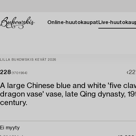
Online-huutokaupat
Live-huutokau
LILLA BUKOWSKIS KEVÄT 2026
228
22
(1701964)
A large Chinese blue and white 'five cl
dragon vase' vase, late Qing dynasty, 19
century.
Ei myyty