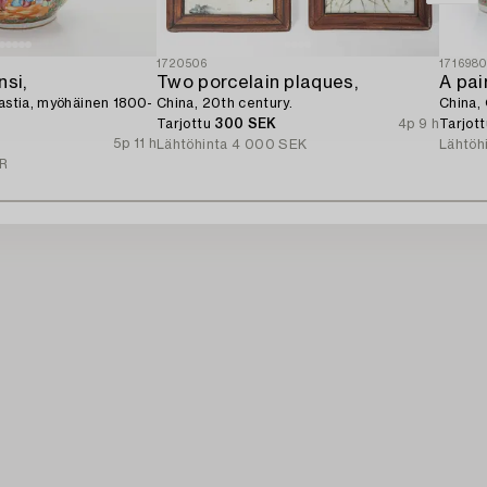
1720506
171698
nsi,
Two porcelain plaques,
nastia, myöhäinen 1800-
China, 20th century.
China, 
Tarjottu
300 SEK
4p 9 h
Tarjot
5p 11 h
Lähtöhinta
4 000 SEK
Lähtöh
R