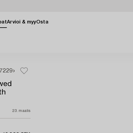
pat
Arvioi & myy
Osta
7
229
awed
th
23. maalis