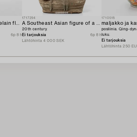
1717294
1710518
A 'Rose medallion' porcelain floorvase,
A Southeast Asian figure of a Buddha,
maljakko ja ka
20th century.
posliinia. Qing-dy
luku.
6p 8 h
Ei tarjouksia
6p 8 h
Ei tarjouksia
Lähtöhinta
4 000 SEK
Lähtöhinta
250 EU