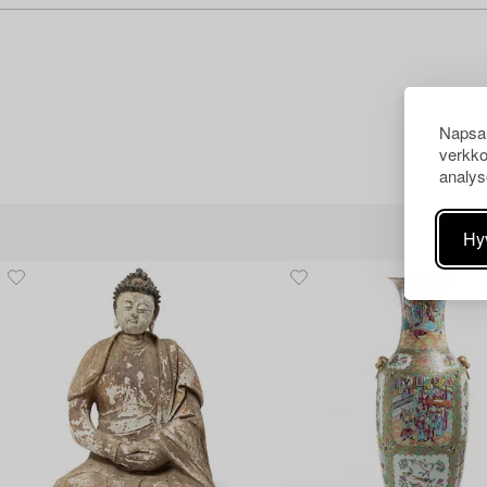
Napsau
verkko
analys
Hy