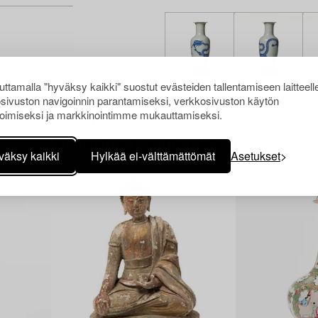
ttamalla "hyväksy kaikki" suostut evästeiden tallentamiseen laitteell
sivuston navigoinnin parantamiseksi, verkkosivuston käytön
oimiseksi ja markkinointimme mukauttamiseksi.
Muiden katsomia kohteita
väksy kaikki
Hylkää ei-välttämättömät
Asetukset