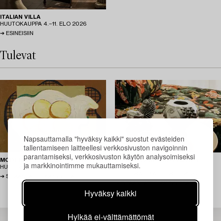
ITALIAN VILLA
HUUTOKAUPPA
4.−11. ELO 2026
ESINEISIIN
Tulevat
Napsauttamalla "hyväksy kaikki" suostut evästeiden
tallentamiseen laitteellesi verkkosivuston navigoinnin
parantamiseksi, verkkosivuston käytön analysoimiseksi
MODERN ART ONLINE – AUGUST
JOSEF FRANK AND FRIENDS –
ja markkinointimme mukauttamiseksi.
HUUTOKAUPPA
ELOKUU 2026
AUGUST
HUUTOKAUPPA
ELOKUU 2026
SISÄÄNJÄTTÖ KÄYNNISSÄ
SISÄÄNJÄTTÖ KÄYNNISSÄ
Hyväksy kaikki
Hylkää ei-välttämättömät