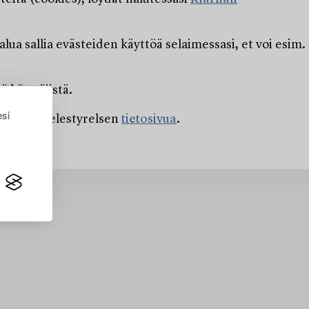
ua sallia evästeiden käyttöä selaimessasi, et voi esim.
 käyttäjistä.
esi
ost- och telestyrelsen
tietosivua
.