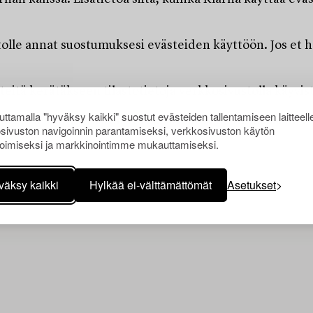
lle annat suostumuksesi evästeiden käyttöön. Jos et hal
tä kerätäkseen tilastotietoja verkkosivustolla käyvistä
ttamalla "hyväksy kaikki" suostut evästeiden tallentamiseen laitteell
emme Viestintäviraston verkkosivustoa tai ruotsalaista P
sivuston navigoinnin parantamiseksi, verkkosivuston käytön
oimiseksi ja markkinointimme mukauttamiseksi.
väksy kaikki
Hylkää ei-välttämättömät
Asetukset