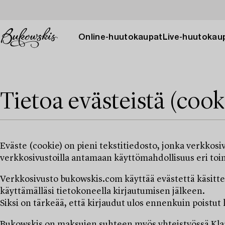
Online-huutokaupat
Live-huutokau
Tietoa evästeistä (cook
Eväste (cookie) on pieni tekstitiedosto, jonka verkkosiv
verkkosivustoilla antamaan käyttömahdollisuus eri toim
Verkkosivusto bukowskis.com käyttää evästettä käsittel
käyttämälläsi tietokoneella kirjautumisen jälkeen.
Siksi on tärkeää, että kirjaudut ulos ennenkuin poistut k
Bukowskis on maksujen suhteen myös yhteistyössä Klarna