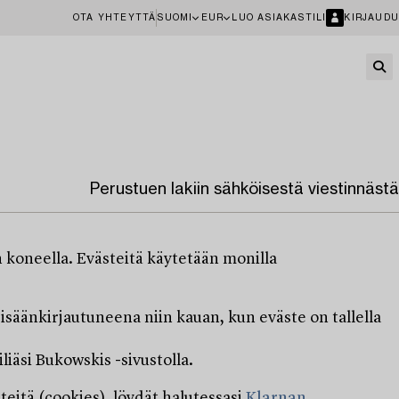
OTA YHTEYTTÄ
SUOMI
EUR
LUO ASIAKASTILI
KIRJAUDU
Perustuen lakiin sähköisestä viestinnästä
n koneella. Evästeitä käytetään monilla
isäänkirjautuneena niin kauan, kun eväste on tallella
liäsi Bukowskis -sivustolla.
eitä (cookies), löydät halutessasi
Klarnan