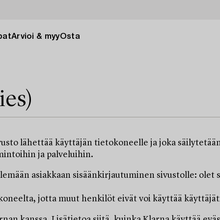
pat
Arvioi & myy
Osta
ies)
usto lähettää käyttäjän tietokoneelle ja joka säilytetää
intoihin ja palveluihin.
emään asiakkaan sisäänkirjautuminen sivustolle: olet s
oneelta, jotta muut henkilöt eivät voi käyttää käyttäjäti
n kanssa. Lisätietoa siitä, kuinka Klarna käyttää eväst