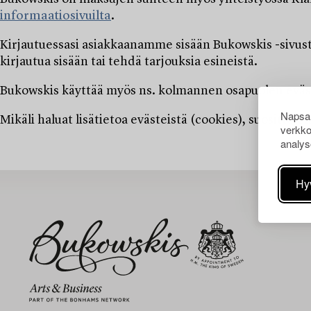
informaatiosivuilta
.
Kirjautuessasi asiakkaanamme sisään Bukowskis -sivusto
kirjautua sisään tai tehdä tarjouksia esineistä.
Bukowskis käyttää myös ns. kolmannen osapuolen evästei
Napsau
Mikäli haluat lisätietoa evästeistä (cookies), suosittel
verkko
analys
Hy