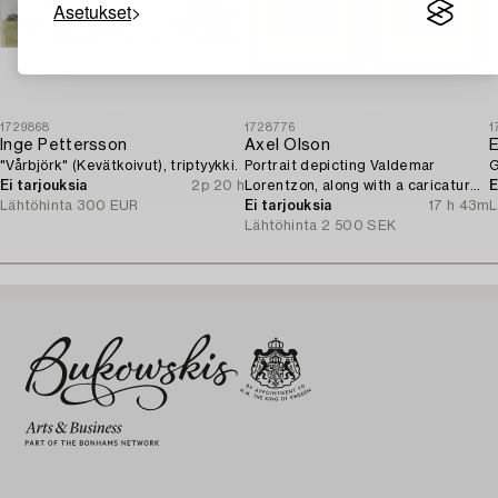
Asetukset
1729868
1728776
1
Inge Pettersson
Axel Olson
E
"Vårbjörk" (Kevätkoivut), triptyykki.
Portrait depicting Valdemar
G
Ei tarjouksia
2p 20 h
Lorentzon, along with a caricature
E
Lähtöhinta
300 EUR
of the Accountant Ingvarsson.
Ei tarjouksia
17 h 43m
L
Lähtöhinta
2 500 SEK