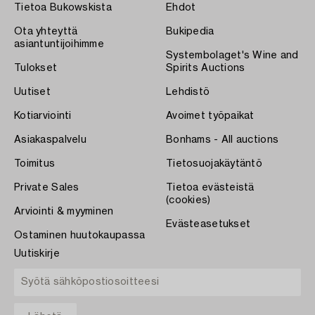
Tietoa Bukowskista
Ehdot
Ota yhteyttä
Bukipedia
asiantuntijoihimme
Systembolaget's Wine and
Tulokset
Spirits Auctions
Uutiset
Lehdistö
Kotiarviointi
Avoimet työpaikat
Asiakaspalvelu
Bonhams - All auctions
Toimitus
Tietosuojakäytäntö
Private Sales
Tietoa evästeistä
(cookies)
Arviointi & myyminen
Evästeasetukset
Ostaminen huutokaupassa
Uutiskirje