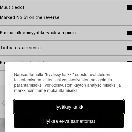
Muut tiedot
Marked No 51 on the reverse
Kuuluu jälleenmyyntikorvauksen piiriin
Tietoa ostamisesta
Kuvan käyttöoikeudet
Napsauttamalla "hyväksy kaikki" suostut evästeiden
tallentamiseen laitteellesi verkkosivuston navigoinnin
parantamiseksi, verkkosivuston käytön analysoimiseksi ja
Muiden katsomia kohteita
markkinointimme mukauttamiseksi.
Hyväksy kaikki
Hylkää ei-välttämättömät