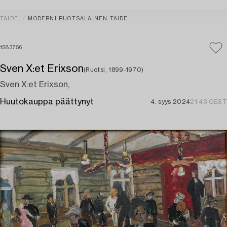
TAIDE
MODERNI RUOTSALAINEN TAIDE
1583756
Sven X:et Erixson
(Ruotsi, 1899-1970)
Sven X:et Erixson,
Huutokauppa päättynyt
4. syys 2024
21:48 CEST