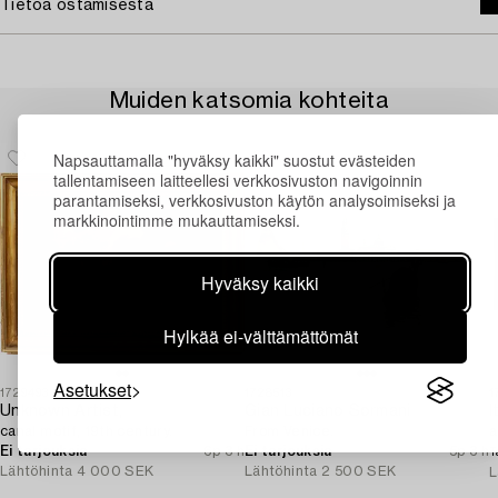
Tietoa ostamisesta
Muiden katsomia kohteita
Napsauttamalla "hyväksy kaikki" suostut evästeiden
tallentamiseen laitteellesi verkkosivuston navigoinnin
parantamiseksi, verkkosivuston käytön analysoimiseksi ja
markkinointimme mukauttamiseksi.
Hyväksy kaikki
Hylkää ei-välttämättömät
Asetukset
1729493
1728513
1
Unknown Artist,
Gian Luciano Sormani
canal motif, 19th century.
From Venice.
a
Ei tarjouksia
6p 3 h
Ei tarjouksia
5p 3 h
T
Lähtöhinta
4 000 SEK
Lähtöhinta
2 500 SEK
L