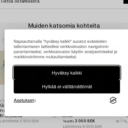
Tietoa ostamisesta
Muiden katsomia kohteita
Napsauttamalla "hyväksy kaikki" suostut evästeiden
tallentamiseen laitteellesi verkkosivuston navigoinnin
parantamiseksi, verkkosivuston käytön analysoimiseksi ja
markkinointimme mukauttamiseksi.
Hyväksy kaikki
Hylkää ei-välttämättömät
Asetukset
1728513
1727757
1
Gian Luciano Sormani
Pieter Brueghel dä
O
From Venice.
Copy after, The Hunters in the
H
Ei tarjouksia
6p 7 h
Snow.
T
Lähtöhinta
2 500 SEK
3 000 SEK
1p 7 h
L
Tarjottu
Lähtöhinta
8 000 SEK