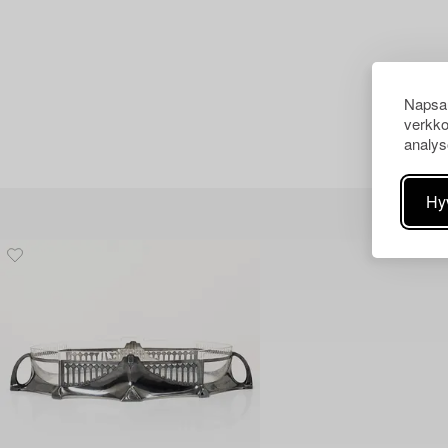
Napsau
verkko
analys
Hy