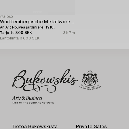
1731060
Württembergische Metallwarenfabrik (WMF)
An Art Nouvea jardiniere, 1910.
Tarjottu
800 SEK
3 h 7m
Lähtöhinta
3 000 SEK
Tietoa Bukowskista
Private Sales