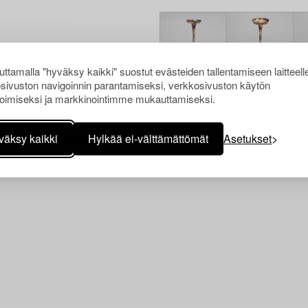
ttamalla "hyväksy kaikki" suostut evästeiden tallentamiseen laitteell
sivuston navigoinnin parantamiseksi, verkkosivuston käytön
oimiseksi ja markkinointimme mukauttamiseksi.
Muiden katsomia kohteita
väksy kaikki
Hylkää ei-välttämättömät
Asetukset