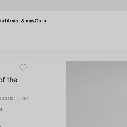
pat
Arvioi & myy
Osta
of the
mi 2025
19:21 CET
tä