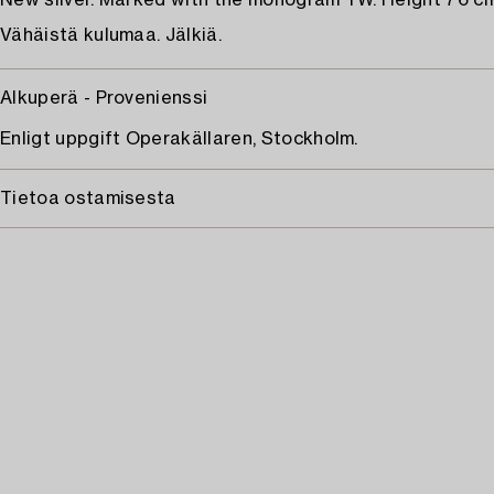
New silver. Marked with the monogram TW. Height 76 cm
Vähäistä kulumaa. Jälkiä.
Alkuperä - Provenienssi
Enligt uppgift Operakällaren, Stockholm.
Tietoa ostamisesta