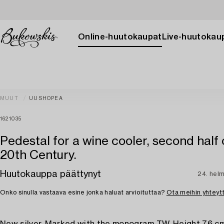
Online-huutokaupat
Live-huutokau
MUUT
UUSHOPEA
1621035
Pedestal for a wine cooler, second half 
20th Century.
Huutokauppa päättynyt
24. hel
Onko sinulla vastaava esine jonka haluat arvioituttaa?
Ota meihin yhteyt