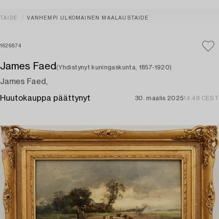
TAIDE
VANHEMPI ULKOMAINEN MAALAUSTAIDE
1626874
James Faed
(Yhdistynyt kuningaskunta, 1857-1920)
James Faed,
Huutokauppa päättynyt
30. maalis 2025
14:48 CEST