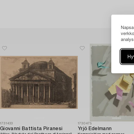
Napsau
verkko
analys
Hy
1731433
1730475
Giovanni Battista Piranesi
Yrjö Edelmann