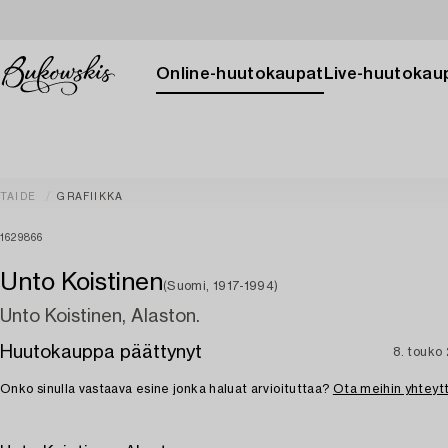
Online-huutokaupat
Live-huutokau
TAIDE
GRAFIIKKA
1629866
Unto Koistinen
(Suomi, 1917-1994)
Unto Koistinen, Alaston.
Huutokauppa päättynyt
8. touko
Onko sinulla vastaava esine jonka haluat arvioituttaa?
Ota meihin yhteyt