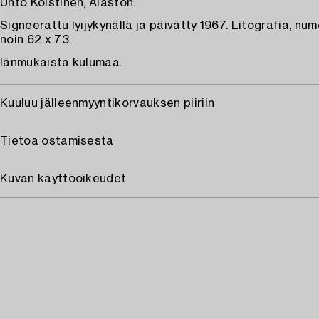
Unto Koistinen, Alaston.
Signeerattu lyijykynällä ja päivätty 1967. Litografia, num
noin 62 x 73.
Iänmukaista kulumaa.
Kuuluu jälleenmyyntikorvauksen piiriin
Tietoa ostamisesta
Kuvan käyttöoikeudet