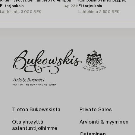
After, "Veduta del Pantheon d'Agrippa".
Kompoisition med papper.
Ei tarjouksia
4p 23 h
Ei tarjouksia
Lähtöhinta
3 000 SEK
Lähtöhinta
2 500 SEK
Tietoa Bukowskista
Private Sales
Ota yhteyttä
Arviointi & myyminen
asiantuntijoihimme
Ostaminen