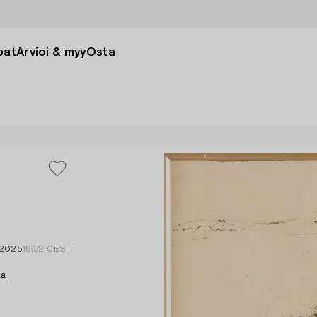
pat
Arvioi & myy
Osta
 2025
18:32 CEST
tä