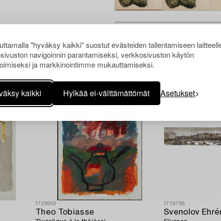
ttamalla "hyväksy kaikki" suostut evästeiden tallentamiseen laitteell
Muiden katsomia kohteita
sivuston navigoinnin parantamiseksi, verkkosivuston käytön
oimiseksi ja markkinointimme mukauttamiseksi.
väksy kaikki
Hylkää ei-välttämättömät
Asetukset
1729912
1716795
Theo Tobiasse
Svenolov Ehré