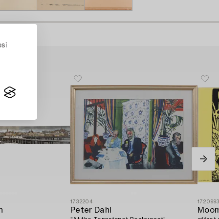
esi
1732204
172099
n
Peter Dahl
Moom