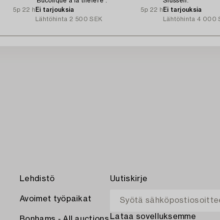
'Bucolique à la théière'.
Slussen.
5p 22 h
Ei tarjouksia
5p 22 h
Ei tarjouksia
Lähtöhinta
2 500 SEK
Lähtöhinta
4 000 
Lehdistö
Uutiskirje
Avoimet työpaikat
Lataa sovelluksemme
Bonhams - All auctions