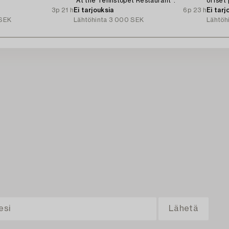
"At the Tennstopet Restaurant".
offset 
3p 21 h
Ei tarjouksia
6p 23 h
Ei tarj
SEK
Lähtöhinta
3 000 SEK
Lähtöh