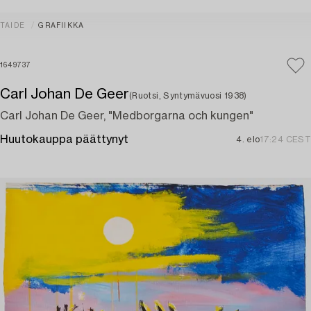
TAIDE
GRAFIIKKA
1649737
Carl Johan De Geer
(Ruotsi, Syntymävuosi 1938)
Carl Johan De Geer, "Medborgarna och kungen"
Huutokauppa päättynyt
4. elo
17:24 CEST