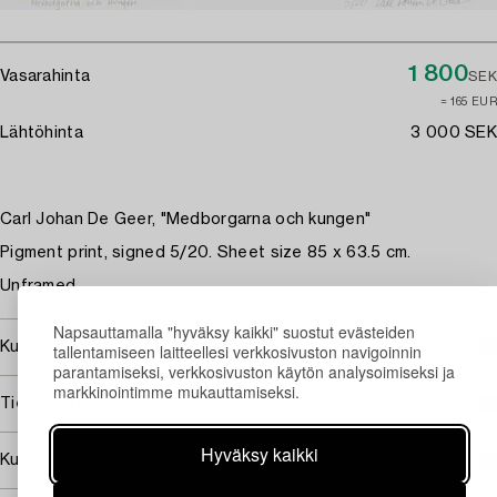
1 800
Vasarahinta
SEK
≈ 165 EUR
Lähtöhinta
3 000 SEK
Carl Johan De Geer, "Medborgarna och kungen"
Pigment print, signed 5/20. Sheet size 85 x 63.5 cm.
Unframed.
Napsauttamalla "hyväksy kaikki" suostut evästeiden
Kuuluu jälleenmyyntikorvauksen piiriin
tallentamiseen laitteellesi verkkosivuston navigoinnin
parantamiseksi, verkkosivuston käytön analysoimiseksi ja
markkinointimme mukauttamiseksi.
Tietoa ostamisesta
Hyväksy kaikki
Kuvan käyttöoikeudet