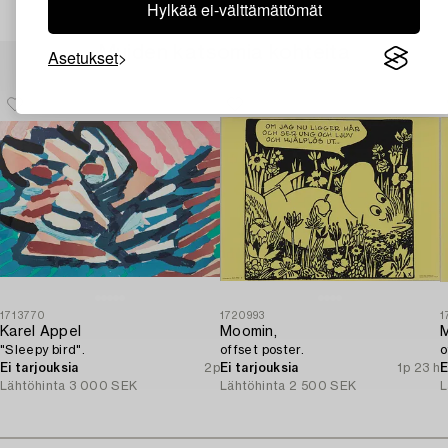
Hylkää ei-välttämättömät
Muiden katsomia kohteita
Asetukset
1713770
1720993
1
Karel Appel
Moomin,
"Sleepy bird".
offset poster.
o
Ei tarjouksia
2p
Ei tarjouksia
1p 23 h
E
Lähtöhinta
3 000 SEK
Lähtöhinta
2 500 SEK
L