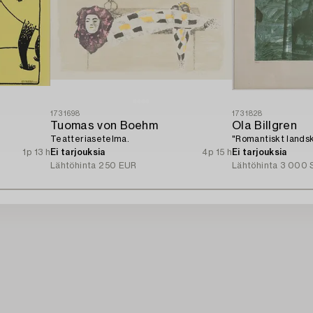
1731698
1731828
Tuomas von Boehm
Ola Billgren
Teatteriasetelma.
"Romantiskt landsk
1p 13 h
Ei tarjouksia
4p 15 h
Ei tarjouksia
Lähtöhinta
250 EUR
Lähtöhinta
3 000 