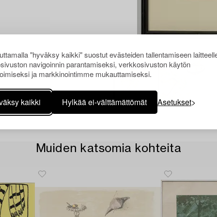
ttamalla "hyväksy kaikki" suostut evästeiden tallentamiseen laitteell
sivuston navigoinnin parantamiseksi, verkkosivuston käytön
oimiseksi ja markkinointimme mukauttamiseksi.
väksy kaikki
Hylkää ei-välttämättömät
Asetukset
Muiden katsomia kohteita