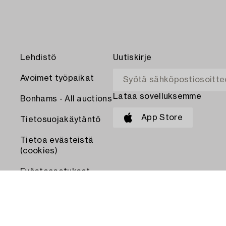
Lehdistö
Uutiskirje
Avoimet työpaikat
Lataa sovelluksemme
Bonhams - All auctions
App Store
Tietosuojakäytäntö
Tietoa evästeistä
(cookies)
Evästeasetukset
MAKSA