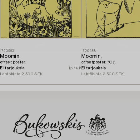
1720993
1720988
Moomin,
Moomin,
offset poster.
offsetposter, "Oj".
Ei tarjouksia
1p 14 h
Ei tarjouksia
Lähtöhinta
2 500 SEK
Lähtöhinta
2 500 SEK