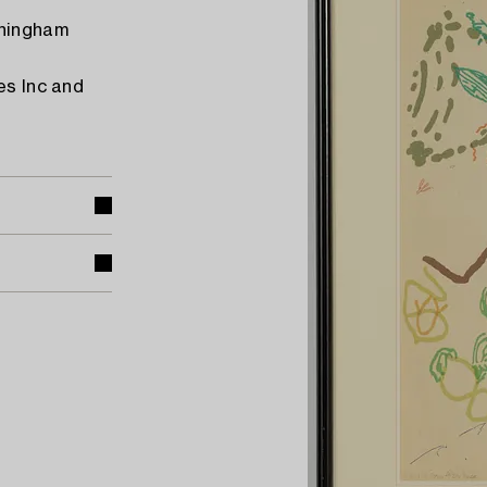
nningham
es Inc and