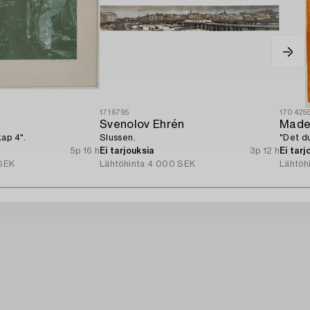
1716795
170425
Svenolov Ehrén
Made
ap 4".
Slussen.
"Det d
5p 16 h
Ei tarjouksia
3p 12 h
Ei tarj
SEK
Lähtöhinta
4 000 SEK
Lähtöh