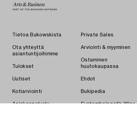
Tietoa Bukowskista
Private Sales
Ota yhteyttä
Arviointi & myyminen
asiantuntijoihimme
Ostaminen
Tulokset
huutokaupassa
Uutiset
Ehdot
Kotiarviointi
Bukipedia
Asiakaspalvelu
Systembolaget's Wine
and Spirits Auctions
Toimitus