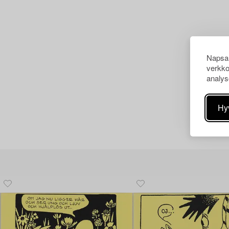
Napsau
verkko
analys
Hy