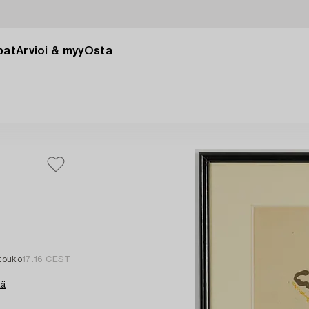
pat
Arvioi & myy
Osta
 touko
17:16 CEST
tä