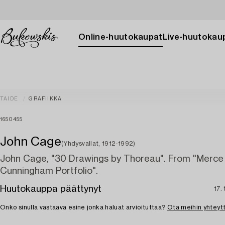
Online-huutokaupat
Live-huutokau
TAIDE
GRAFIIKKA
1650455
John Cage
(Yhdysvallat, 1912-1992)
John Cage, "30 Drawings by Thoreau". From "Merce
Cunningham Portfolio".
Huutokauppa päättynyt
17.
Onko sinulla vastaava esine jonka haluat arvioituttaa?
Ota meihin yhteyt