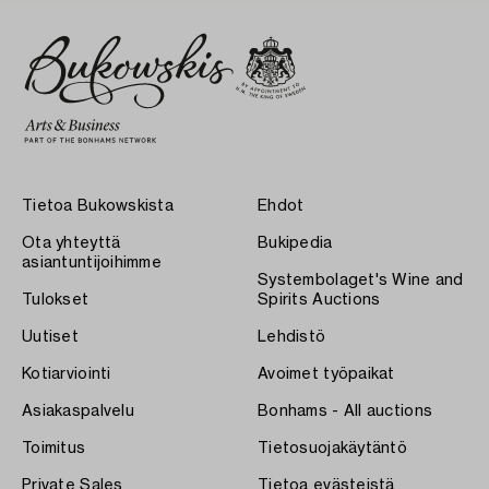
Tietoa Bukowskista
Ehdot
Ota yhteyttä
Bukipedia
asiantuntijoihimme
Systembolaget's Wine and
Tulokset
Spirits Auctions
Uutiset
Lehdistö
Kotiarviointi
Avoimet työpaikat
Asiakaspalvelu
Bonhams - All auctions
Toimitus
Tietosuojakäytäntö
Private Sales
Tietoa evästeistä