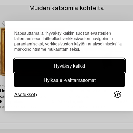
Muiden katsomia kohteita
Napsauttamalla "hyväksy kaikki" suostut evästeiden
tallentamiseen laitteellesi verkkosivuston navigoinnin
parantamiseksi, verkkosivuston käytön analysoimiseksi ja
markkinointimme mukauttamiseksi.
Hyväksy kaikki
Hylkää ei-välttämättömät
1729493
1728513
1
Unknown Artist,
Gian Luciano Sormani
O
Asetukset
canal motif, 19th century.
From Venice.
H
Ei tarjouksia
6p 23 h
Ei tarjouksia
5p 23 h
T
Lähtöhinta
4 000 SEK
Lähtöhinta
2 500 SEK
L