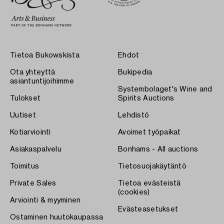
Tietoa Bukowskista
Ehdot
Ota yhteyttä
Bukipedia
asiantuntijoihimme
Systembolaget's Wine and
Tulokset
Spirits Auctions
Uutiset
Lehdistö
Kotiarviointi
Avoimet työpaikat
Asiakaspalvelu
Bonhams - All auctions
Toimitus
Tietosuojakäytäntö
Private Sales
Tietoa evästeistä
(cookies)
Arviointi & myyminen
Evästeasetukset
Ostaminen huutokaupassa