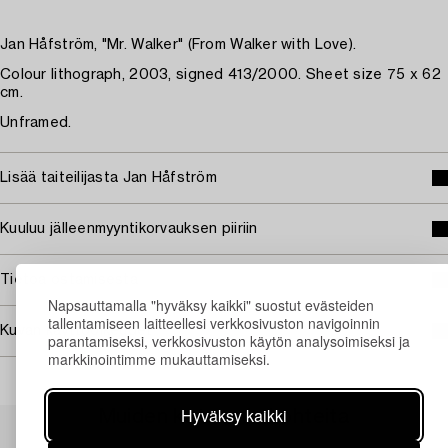
Jan Håfström, "Mr. Walker" (From Walker with Love).
Colour lithograph, 2003, signed 413/2000. Sheet size 75 x 62
cm.
Unframed.
Lisää taiteilijasta Jan Håfström
Kuuluu jälleenmyyntikorvauksen piiriin
Tietoa ostamisesta
Napsauttamalla "hyväksy kaikki" suostut evästeiden
tallentamiseen laitteellesi verkkosivuston navigoinnin
Kuvan käyttöoikeudet
parantamiseksi, verkkosivuston käytön analysoimiseksi ja
markkinointimme mukauttamiseksi.
Hyväksy kaikki
Muiden katsomia kohteita