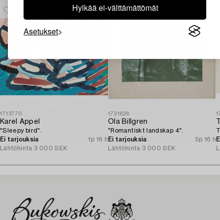
Hylkää ei-välttämättömät
Asetukset
1713770
1731828
1
Karel Appel
Ola Billgren
"Sleepy bird".
"Romantiskt landskap 4".
T
Ei tarjouksia
1p 16 h
Ei tarjouksia
5p 16 h
E
Lähtöhinta
3 000 SEK
Lähtöhinta
3 000 SEK
L