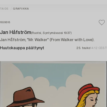
TAIDE
GRAFIIKKA
1659818
Jan Håfström
(Ruotsi, Syntymävuosi 1937)
Jan Håfström, "Mr. Walker" (From Walker with Love).
Huutokauppa päättynyt
25. touko
14:12 CEST